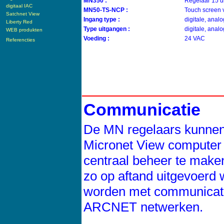
MN350 :
Regelaar 15 di
digitaal IAC
MN50-TS-NCP :
Touch screen 
Satchnet View
Ingang type :
digitale, anal
Liberty Red
Type uitgangen :
digitale, ana
WEB produkten
Voeding :
24 VAC
Referencties
Communicatie
De MN regelaars kunnen
Micronet View computer
centraal beheer te maken
zo op aftand uitgevoerd 
worden met communicati
ARCNET netwerken.