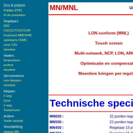
Doc & prijzen
MN/MNL
U
Prijslijst (PDF)
Al de produkten
Regelaars
DDC
CSC/CXT/CZT/CXR
LON conform (MNL)
Keyboard MMC/KMC
optimisers CSMC
Touch screen
zone CZU
obsolete
Multi-netwerk, NCP, LON, A
Voelers
temperatuur
Optimisatie en compensat
andere
obsolete
Meerdere kringen per regel
Servomotoren
voor kleppen
obsolete
Kleppen
3 weg
Technische speci
Zone
2 weg
Toebehoren
Andere
MN650 :
32 punten reg
Voeler waarde
MN550 :
22 punten reg
Voorstelling
MN450 :
Regelaar 15 p
digitaal MN