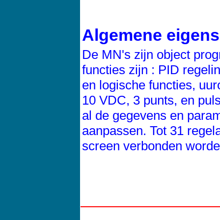
Algemene eigen
De MN's zijn object pro
functies zijn : PID rege
en logische functies, uu
10 VDC, 3 punts, en puls
al de gegevens en parame
aanpassen. Tot 31 regel
screen verbonden worde