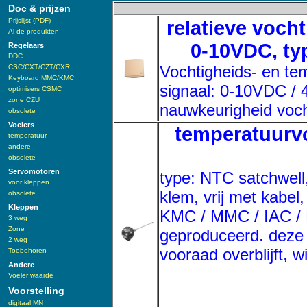
Doc & prijzen
Prijslijst (PDF)
relatieve voch
Al de produkten
0-10VDC, typ
Regelaars
DDC
Vochtigheids- en te
CSC/CXT/CZT/CXR
Keyboard MMC/KMC
signaal: 0-10VDC / 
optimisers CSMC
zone CZU
nauwkeurigheid voch
obsolete
Voelers
temperatuurvo
temperatuur
andere
obsolete
Servomotoren
type: NTC satchwell
voor kleppen
klem, vrij met kabel
obsolete
Kleppen
KMC / MMC / IAC / 
3 weg
Zone
geproduceerd. deze 
2 weg
vooraad overblijft, 
Toebehoren
Andere
Voeler waarde
Voorstelling
digitaal MN