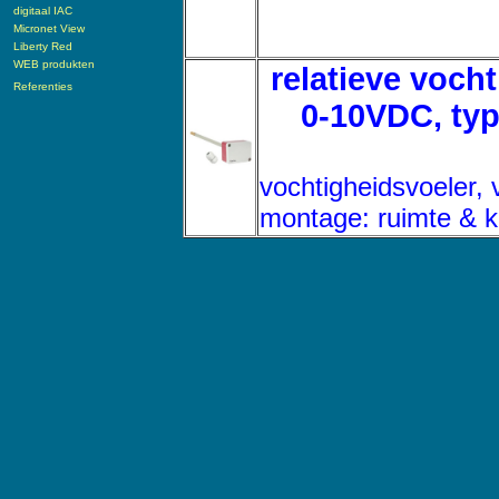
digitaal IAC
Micronet View
Liberty Red
WEB produkten
relatieve voch
Referenties
0-10VDC, typ
vochtigheidsvoeler,
montage: ruimte & k