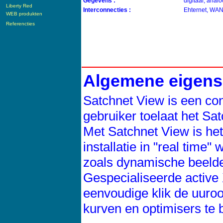
Gegevens :
digitaal, analo
Liberty Red
Interconnecties :
Ehternet, WA
WEB produkten
Referencties
Algemene eigen
Satchnet View is een con
gebruiker toelaat het Sa
Met Satchnet View is he
installatie in "real time
zoals dynamische beelden
Gespecialiseerde active
eenvoudige klik de uuro
kurven en optimisers te 