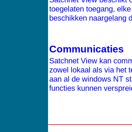
toegelaten toegang, elke 
beschikken naargelang de
Communicaties
Satchnet View kan commu
zowel lokaal als via het
aan al de windows NT st
functies kunnen verspre