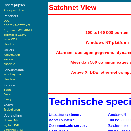
Doc & prijzen
Satchnet View
Al de produkten
Regelaars
DDC
CSC/CXT/CZT/CXR
Keyboard MMC/KMC
100 tot 60 000 punten
optimisers CSMC
zone CZU
Windows NT platform
obsolete
Voelers
Alarmen, opslagen gegevens, dynam
temperatuur
andere
Meer dan 500 communicaties d
obsolete
Servomotoren
Active X, DDE, ethernet compa
voor kleppen
obsolete
Kleppen
3 weg
Zone
Technische speci
2 weg
Andere
Toebehoren
Uitbating systeem :
Windows NT, D
Voorstelling
Aantal punten :
100 tot 60 000
digitaal MN
digitaal IAC
Communicatie server :
Satchwell reg
Satchnet View