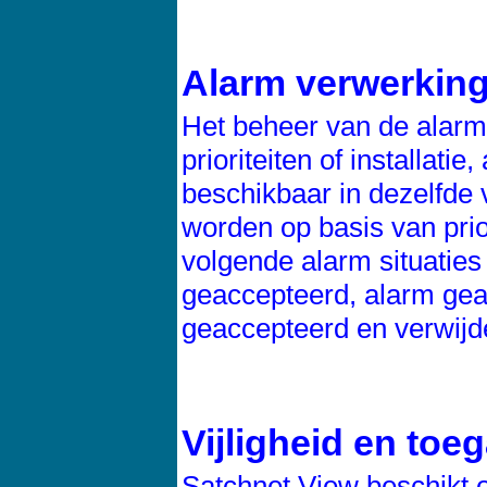
Alarm verwerkin
Het beheer van de alarm
prioriteiten of installati
beschikbaar in dezelfde
worden op basis van prior
volgende alarm situaties
geaccepteerd, alarm gea
geaccepteerd en verwijd
Vijligheid en toe
Satchnet View beschikt ov