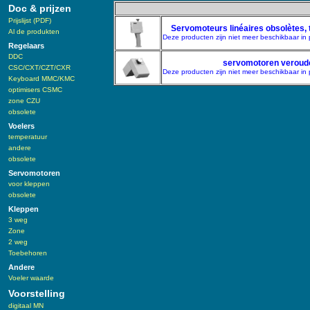
Doc & prijzen
Prijslijst (PDF)
Servomoteurs linéaires obsolètes, t
Al de produkten
Deze producten zijn niet meer beschikbaar in 
Regelaars
DDC
servomotoren verouder
CSC/CXT/CZT/CXR
Deze producten zijn niet meer beschikbaar in 
Keyboard MMC/KMC
optimisers CSMC
zone CZU
obsolete
Voelers
temperatuur
andere
obsolete
Servomotoren
voor kleppen
obsolete
Kleppen
3 weg
Zone
2 weg
Toebehoren
Andere
Voeler waarde
Voorstelling
digitaal MN