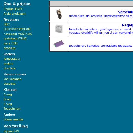
Doc & prijzen
Prijslijst (PDF)
Verschil
Al de produkten
differentieel drukvoelers, luchtkwaliteitsvoele
Regelaars
DDC
Regelp
CSC/CXT/CZT/CXR
Instelpotentiometers , geintegreerde of wan
vooraad overblijft, wij kunnen U een vervanging
Keyboard MMC/KMC
optimisers CSMC
zone CZU
toebehoren: batteries, compatibele regelaars
obsolete
Voelers
temperatuur
andere
obsolete
Servomotoren
voor kleppen
obsolete
Kleppen
3 weg
Zone
2 weg
Toebehoren
Andere
Voeler waarde
Voorstelling
digitaal MN