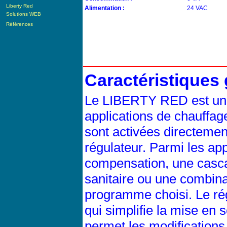
Liberty Red
Alimentation :
24 VAC
Solutions WEB
Références
Caractéristiques 
Le LIBERTY RED est un 
applications de chauffage,
sont activées directeme
régulateur. Parmi les app
compensation, une casca
sanitaire ou une combinai
programme choisi. Le ré
qui simplifie la mise en 
permet les modifications