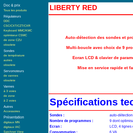
Doc & prix
LIBERTY RED
Tous les produits
Régulateurs
DDC
CSC/CXT/CZT/CXR
Keyboard MMC/KMC
optimiseur CSMC
Auto-détection des sondes et p
de zone CZU
obsolete
Multi-boucle avec choix de 9 p
Sondes
de température
Ecran LCD & clavier de param
autres
obsolete
Mise en service rapide et fa
Servomoteurs
de vannes
obsolete
Vannes
à 3 voies
de zone
Spécifications t
à 2 voies
Autres
Accessoires
Sondes :
auto-détection
Présentation
Nombre de programmes :
9 dont optimis
digitaux MN
Ecran :
LCD, 4 lignes 
digitaux IAC
Satchnet View
Consommation :
6 VA