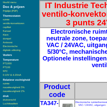
Hoofd menu
IT Industrie Te
Doc & prijzen
Prijslijst (PDF)
ventilo-konvekto
Thermostaten
ruimte
3 punts 24
ventilo-konvektoren
capillair
Electronische ruim
Kanaal
Klem
neutrale zone, toepa
dompel
Antivorst
VAC / 24VAC, uitgan
Electronische
5/30°C, mechanische
digitale uitlezing
Voelers
Optionele instellingen
Temperature
venti
PT1000
PT100
NTC
0-10V & 4-20mA
Relatieve vochtigheid
ruimte
Product
nauwkeurigheid 5%
nauwkeurigheid 2%
code
druk
drukverschil
TA347-
Electronische ruimtethermos
Luchtkwaliteit
VAC / 24VAC, uitgangen: 