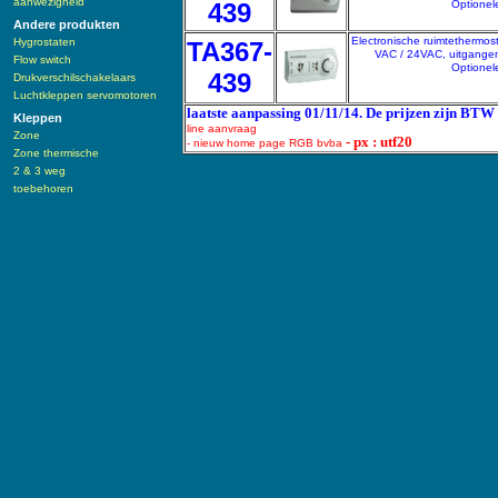
aanwezigheid
439
Optionele
Andere produkten
Electronische ruimtethermos
Hygrostaten
TA367-
VAC / 24VAC, uitgangen
Flow switch
Optionele
439
Drukverschilschakelaars
Luchtkleppen servomotoren
laatste aanpassing 01/11/14. De prijzen zijn BTW 
Kleppen
line aanvraag
Zone
- px : utf20
- nieuw home page RGB bvba
Zone thermische
2 & 3 weg
toebehoren