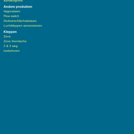
aanwezigheid
Andere produkten
Hygrostaten
Flow switch
Drukverschilschakelaars
Luchtkleppen servomotoren
Kleppen
Zone
Zone thermische
2 & 3 weg
toebehoren