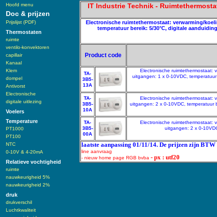
Hoofd menu
IT Industrie Technik - Ruimtethermost
Doc & prijzen
Prijslijst (PDF)
Electronische ruimtethermostaat: verwarming/koeli
temperatuur bereik: 5/30°C, digitale aanduidin
Thermostaten
ruimte
ventilo-konvektoren
Product code
capillair
Kanaal
Klem
Electronische ruimtethermostaat: 
TA-
uitgangen: 1 x 0-10VDC, temperatuur b
dompel
3B5-
13A
Antivorst
Electronische
TA-
Electronische ruimtethermostaat: 
digitale uitlezing
3B5-
uitgangen: 2 x 0-10VDC, temperatuur be
10A
Voelers
Temperature
TA-
Electronische ruimtethermostaat: 
3B5-
uitgangen: 2 x 0-10VDC
PT1000
00A
PT100
laatste aanpassing 01/11/14. De prijzen zijn BTW 
NTC
line aanvraag
0-10V & 4-20mA
- px : utf20
- nieuw home page RGB bvba
Relatieve vochtigheid
ruimte
nauwkeurigheid 5%
nauwkeurigheid 2%
druk
drukverschil
Luchtkwaliteit