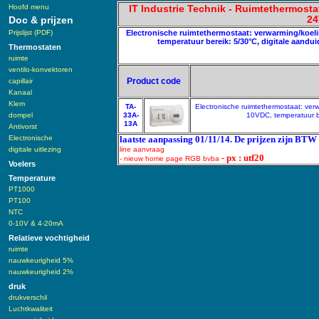
Hoofd menu
IT Industrie Technik - Ruimtethermost
24
Doc & prijzen
Prijslijst (PDF)
Electronische ruimtethermostaat: verwarming/koeli
temperatuur bereik: 5/30°C, digitale aanduid
Thermostaten
ruimte
ventilo-konvektoren
Product code
capillair
Kanaal
Klem
TA-
Electronische ruimtethermostaat: ver
dompel
33A-
10VDC, temperatuur be
13A
Antivorst
Electronische
laatste aanpassing 01/11/14. De prijzen zijn BTW 
digitale uitlezing
line aanvraag
- px : utf20
- nieuw home page RGB bvba
Voelers
Temperature
PT1000
PT100
NTC
0-10V & 4-20mA
Relatieve vochtigheid
ruimte
nauwkeurigheid 5%
nauwkeurigheid 2%
druk
drukverschil
Luchtkwaliteit