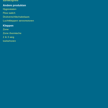
aanwezigheid
Andere produkten
Hygrostaten
Flow switch
Drukverschilschakelaars
Luchtkleppen servomotoren
Kleppen
Zone
Zone thermische
2 & 3 weg
toebehoren