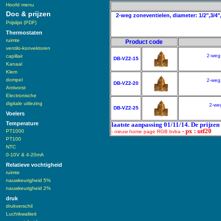
Hoofd menu
Doc & prijzen
2-weg zoneventielen, diameter: 1/2",3/
Prijslijst (PDF)
Thermostaten
ruimte
Product code
ventilo-konvektoren
2-weg
capillair
DB-VZ2-15
Kanaal
Klem
dompel
2-weg
DB-VZ2-20
Antivorst
Electronische
digitale uitlezing
2-we
DB-VZ2-25
Voelers
Temperature
laatste aanpassing 01/11/14. De prijzen
- px : utf20
PT1000
- nieuw home page RGB bvba
PT100
NTC
0-10V & 4-20mA
Relatieve vochtigheid
ruimte
nauwkeurigheid 5%
nauwkeurigheid 2%
druk
drukverschil
Luchtkwaliteit