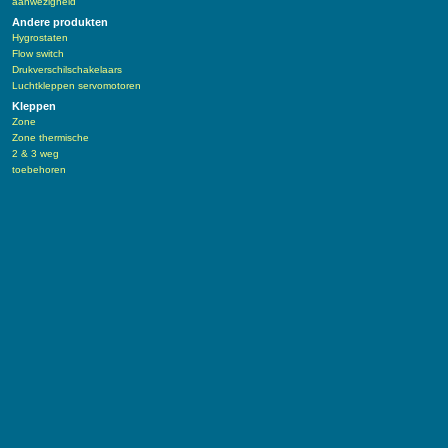
aanwezigheid
Andere produkten
Hygrostaten
Flow switch
Drukverschilschakelaars
Luchtkleppen servomotoren
Kleppen
Zone
Zone thermische
2 & 3 weg
toebehoren