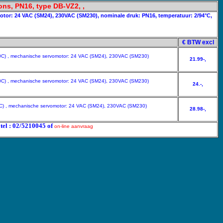
rons, PN16, type DB-VZ2, ,
otor: 24 VAC (SM24), 230VAC (SM230), nominale druk: PN16, temperatuur: 2/94°C,
€ BTW excl
220C) , mechanische servomotor: 24 VAC (SM24), 230VAC (SM230)
21.99-,
220C) , mechanische servomotor: 24 VAC (SM24), 230VAC (SM230)
24.-,
20C) , mechanische servomotor: 24 VAC (SM24), 230VAC (SM230)
28.98-,
 tel : 02/5210045 of
on-line aanvraag