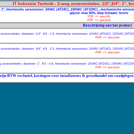
IT Industrie Technik - 2-weg zoneventielen, 1/2",3/4", 1", b
4", 1", thermische servomotor: 24VAC (AT24C), 230VAC (AT220C) , mechanische servom
glycol: max 50%, klep lichaam: brons
PDF ->> spec(fr)
PDF ->> spec(nl)
Beschrijving van het product
 zoneventielen, diameter: 1/2", KV : 1.5, thermische servomotor: 24VAC (AT24C), 230VAC (AT
PDF ->> spec(uk)
 zoneventielen, diameter: 3/4", KV : 2.5, thermische servomotor: 24VAC (AT24C), 230VAC (AT
PDF ->> spec(uk)
g zoneventielen, diameter: 1", KV : 4.8, thermische servomotor: 24VAC (AT24C), 230VAC (AT2
PDF ->> spec(uk)
 zijn BTW exclusief, kortingen voor installateurs & groothandel ons raadplegen