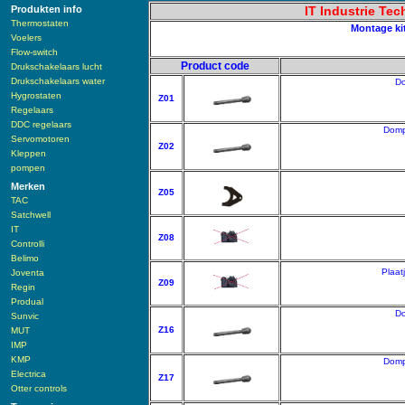
Produkten info
IT Industrie Te
Thermostaten
Montage kit
Voelers
Flow-switch
Product code
Drukschakelaars lucht
Drukschakelaars water
Do
Hygrostaten
Z01
Regelaars
DDC regelaars
Dompe
Servomotoren
Z02
Kleppen
pompen
Merken
Z05
TAC
Satchwell
IT
Z08
Controlli
Belimo
Plaat
Joventa
Z09
Regin
Produal
Do
Sunvic
Z16
MUT
IMP
KMP
Dompe
Electrica
Z17
Otter controls