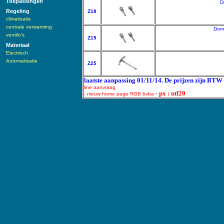
Toepassingen
D
Regeling
Z18
climatisatie
centrale verwarming
Domp
ventilo's
Z19
Materiaal
Electrisch
Automatisatie
Z25
laatste aanpassing 01/11/14. De prijzen zijn BTW 
line aanvraag
- px : utf20
- nieuw home page RGB bvba