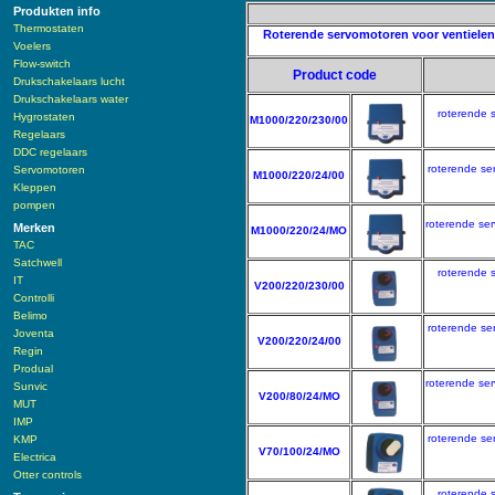
Produkten info
Thermostaten
Roterende servomotoren voor ventielen,
Voelers
Flow-switch
Product code
Drukschakelaars lucht
Drukschakelaars water
roterende 
Hygrostaten
M1000/220/230/00
Regelaars
DDC regelaars
roterende se
Servomotoren
M1000/220/24/00
Kleppen
pompen
roterende se
Merken
M1000/220/24/MO
TAC
Satchwell
roterende 
IT
V200/220/230/00
Controlli
Belimo
roterende se
Joventa
V200/220/24/00
Regin
Produal
roterende se
Sunvic
V200/80/24/MO
MUT
IMP
roterende se
KMP
V70/100/24/MO
Electrica
Otter controls
roterende 