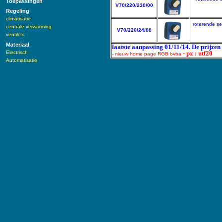
Toepassingen
V70/220/230/00
Regeling
climatisatie
roterende se
centrale verwarming
V70/220/24/00
ventilo's
Materiaal
laatste aanpassing 01/11/14. De prijzen
Electrisch
- px : utf20
- nieuw home page RGB bvba
Automatisatie