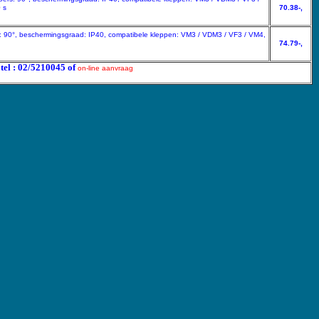
 s
70.38-,
s: 90°, beschermingsgraad: IP40, compatibele kleppen: VM3 / VDM3 / VF3 / VM4,
74.79-,
 tel : 02/5210045 of
on-line aanvraag