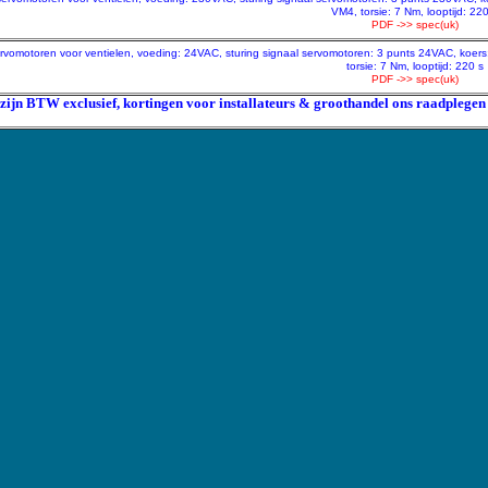
VM4, torsie: 7 Nm, looptijd: 220
PDF ->> spec(uk)
rvomotoren voor ventielen, voeding: 24VAC, sturing signaal servomotoren: 3 punts 24VAC, koer
torsie: 7 Nm, looptijd: 220 s
PDF ->> spec(uk)
 zijn BTW exclusief, kortingen voor installateurs & groothandel ons raadplegen