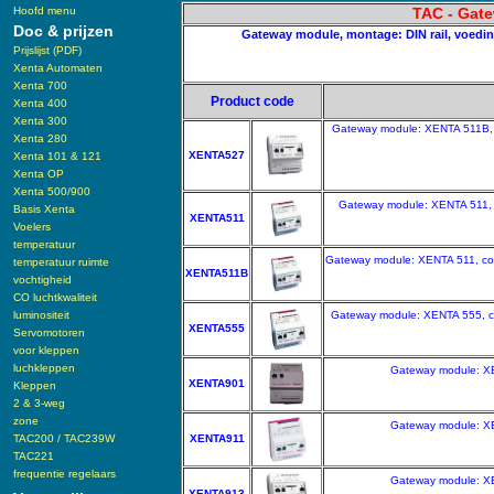
Hoofd menu
TAC - Gat
Doc & prijzen
Gateway module, montage: DIN rail, voedi
Prijslijst (PDF)
Xenta Automaten
Xenta 700
Product code
Xenta 400
Xenta 300
Gateway module: XENTA 511B, c
Xenta 280
XENTA527
Xenta 101 & 121
Xenta OP
Xenta 500/900
Gateway module: XENTA 511, c
Basis Xenta
XENTA511
Voelers
temperatuur
Gateway module: XENTA 511, com
temperatuur ruimte
XENTA511B
vochtigheid
CO luchtkwaliteit
luminositeit
Gateway module: XENTA 555, co
XENTA555
Servomotoren
voor kleppen
luchkleppen
Gateway module: XE
XENTA901
Kleppen
2 & 3-weg
zone
Gateway module: XE
TAC200 / TAC239W
XENTA911
TAC221
frequentie regelaars
Gateway module: XE
XENTA913