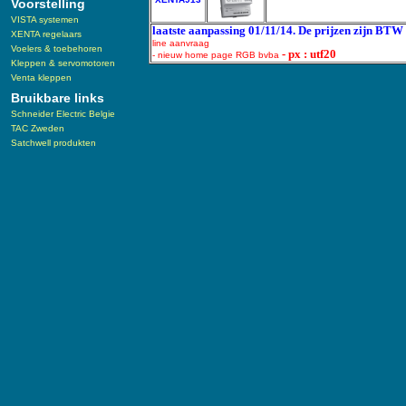
Voorstelling
VISTA systemen
laatste aanpassing 01/11/14. De prijzen zijn BTW 
XENTA regelaars
line aanvraag
Voelers & toebehoren
- px : utf20
- nieuw home page RGB bvba
Kleppen & servomotoren
Venta kleppen
Bruikbare links
Schneider Electric Belgie
TAC Zweden
Satchwell produkten