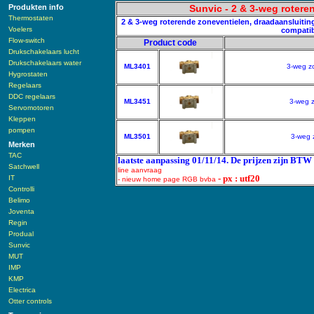
Produkten info
Sunvic - 2 & 3-weg roteren
Thermostaten
2 & 3-weg roterende zoneventielen, draadaansluiting: 
Voelers
compatib
Flow-switch
Product code
Drukschakelaars lucht
Drukschakelaars water
ML3401
3-weg zo
Hygrostaten
Regelaars
DDC regelaars
ML3451
3-weg z
Servomotoren
Kleppen
pompen
ML3501
3-weg z
Merken
TAC
laatste aanpassing 01/11/14. De prijzen zijn BTW 
Satchwell
line aanvraag
- px : utf20
IT
- nieuw home page RGB bvba
Controlli
Belimo
Joventa
Regin
Produal
Sunvic
MUT
IMP
KMP
Electrica
Otter controls