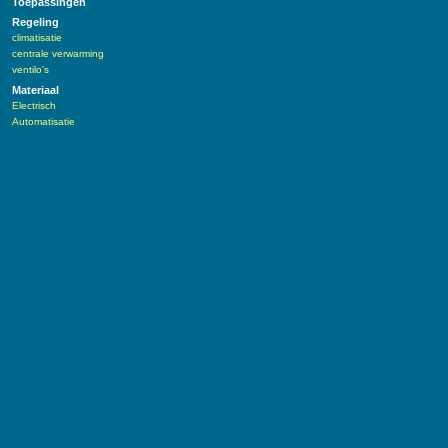
Toepassingen
Regeling
climatisatie
centrale verwarming
ventilo's
Materiaal
Electrisch
Automatisatie