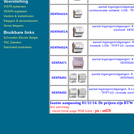
Voorstelling
VISTA systemen
aantal ingangen/uitgange
communicatie netwerk: LON - T
XENTA regelaars
XENTA422A
Voelers & toebehoren
Kleppen & servomotoren
Venta kleppen
aantal ingangen/uitgangen: 8 
eenheid: XEN
Bruikbare links
XENTA451A
Schneider Electric Belgie
aantal ingangen/uitgangen: 
TAC Zweden
netwerk: LON - TF/FT-10, cen
Satchwell produkten
XENTA452A
aantal ingangen/uitgangen: 8 
XENTA471
XENTA401
aantal ingangen/uitgangen: 8 
XENTA491
XENTA401
aantal ingangen/uitgangen: 8 x
XENTA492
- TF/FT-10, centrale 
laatste aanpassing 01/11/14. De prijzen zijn BTW 
line aanvraag
- px : utf20
- nieuw home page RGB bvba