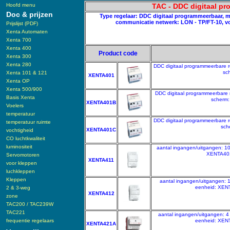
Hoofd menu
TAC - DDC digitaal p
Doc & prijzen
Type regelaar: DDC digitaal programmeerbaar, mo
communicatie netwerk: LON - TP/FT-10, vo
Prijslijst (PDF)
Xenta Automaten
Xenta 700
Xenta 400
Product code
Xenta 300
Xenta 280
DDC digitaal programmeerbare re
sc
Xenta 101 & 121
XENTA401
Xenta OP
Xenta 500/900
DDC digitaal programmeerbare r
Basis Xenta
scherm:
XENTA401B
Voelers
temperatuur
DDC digitaal programmeerbare re
temperatuur ruimte
sch
XENTA401C
vochtigheid
CO luchtkwaliteit
luminositeit
aantal ingangen/uitgangen: 10
XENTA401
Servomotoren
XENTA411
voor kleppen
luchkleppen
Kleppen
aantal ingangen/uitgangen: 1
eenheid: XEN
2 & 3-weg
XENTA412
zone
TAC200 / TAC239W
TAC221
aantal ingangen/uitgangen: 4 
frequentie regelaars
eenheid: XEN
XENTA421A