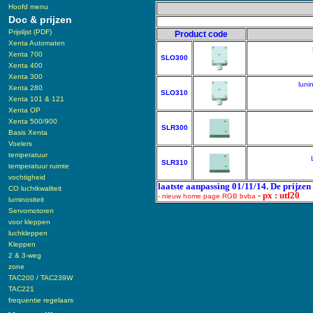
Hoofd menu
Doc & prijzen
Prijslijst (PDF)
Product code
Xenta Automaten
Xenta 700
SLO300
Xenta 400
Xenta 300
luni
Xenta 280
SLO310
Xenta 101 & 121
Xenta OP
Xenta 500/900
SLR300
Basis Xenta
Voelers
temperatuur
SLR310
temperatuur ruimte
vochtigheid
laatste aanpassing 01/11/14. De prijzen
CO luchtkwaliteit
- px : utf20
- nieuw home page RGB bvba
luminositeit
Servomotoren
voor kleppen
luchkleppen
Kleppen
2 & 3-weg
zone
TAC200 / TAC239W
TAC221
frequentie regelaars