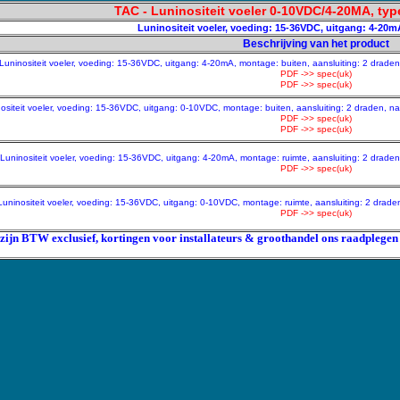
TAC - Luninositeit voeler 0-10VDC/4-20MA, typ
Luninositeit voeler, voeding: 15-36VDC, uitgang: 4-20m
Beschrijving van het product
Luninositeit voeler, voeding: 15-36VDC, uitgang: 4-20mA, montage: buiten, aansluiting: 2 draden, 
PDF ->> spec(uk)
PDF ->> spec(uk)
nositeit voeler, voeding: 15-36VDC, uitgang: 0-10VDC, montage: buiten, aansluiting: 2 draden, na
PDF ->> spec(uk)
PDF ->> spec(uk)
Luninositeit voeler, voeding: 15-36VDC, uitgang: 4-20mA, montage: ruimte, aansluiting: 2 draden, 
PDF ->> spec(uk)
Luninositeit voeler, voeding: 15-36VDC, uitgang: 0-10VDC, montage: ruimte, aansluiting: 2 draden, 
PDF ->> spec(uk)
 zijn BTW exclusief, kortingen voor installateurs & groothandel ons raadplegen