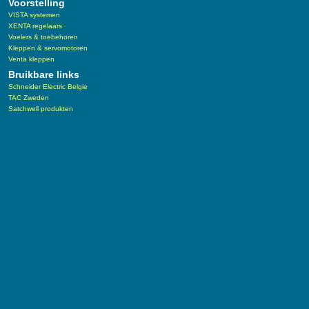
Voorstelling
VISTA systemen
XENTA regelaars
Voelers & toebehoren
Kleppen & servomotoren
Venta kleppen
Bruikbare links
Schneider Electric Belgie
TAC Zweden
Satchwell produkten