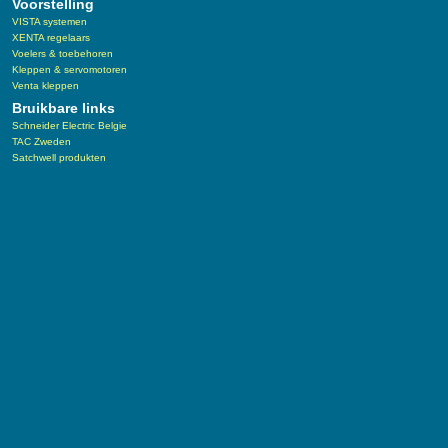
Voorstelling
VISTA systemen
XENTA regelaars
Voelers & toebehoren
Kleppen & servomotoren
Venta kleppen
Bruikbare links
Schneider Electric Belgie
TAC Zweden
Satchwell produkten