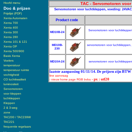
Hoofd menu
TAC - Servomotoren voor 
Doc & prijzen
Servomotoren voor luchtkleppen, voeding: 24VAC 
Prijslijst (PDF)
Xenta Automaten
Product code
Xenta 700
Xenta 400
Servomotoren voor luchtkleppen
MD10B-24
Xenta 300
Xenta 280
Xenta 101 & 121
MD10B-
servomotoren voor luchtkleppen,
Xenta OP
230
Xenta 500/900
Basis Xenta
Voelers
MD10A-24
servomotoren voor luchtkleppen
temperatuur
temperatuur ruimte
laatste aanpassing 01/11/14. De prijzen zijn BTW 
vochtigheid
line aanvraag
- px : utf20
CO luchtkwaliteit
- nieuw home page RGB bvba
luminositeit
Servomotoren
voor kleppen
luchkleppen
Kleppen
2 & 3-weg
zone
TAC200 / TAC239W
TAC221
frequentie regelaars