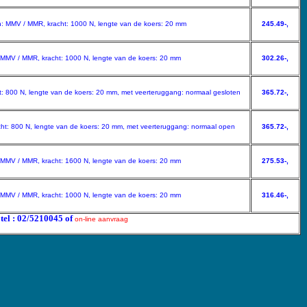
en: MMV / MMR, kracht: 1000 N, lengte van de koers: 20 mm
245.49-,
: MMV / MMR, kracht: 1000 N, lengte van de koers: 20 mm
302.26-,
t: 800 N, lengte van de koers: 20 mm, met veerteruggang: normaal gesloten
365.72-,
cht: 800 N, lengte van de koers: 20 mm, met veerteruggang: normaal open
365.72-,
: MMV / MMR, kracht: 1600 N, lengte van de koers: 20 mm
275.53-,
: MMV / MMR, kracht: 1000 N, lengte van de koers: 20 mm
316.46-,
 tel : 02/5210045 of
on-line aanvraag