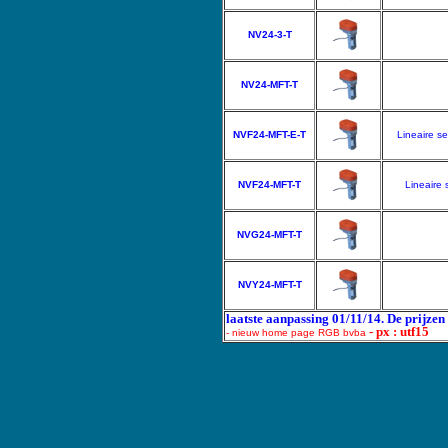
NV24-3-T
NV24-MFT-T
NVF24-MFT-E-T
Lineaire s
NVF24-MFT-T
Lineaire
NVG24-MFT-T
NVY24-MFT-T
laatste aanpassing 01/11/14. De prijzen
- px : utf15
- nieuw home page RGB bvba