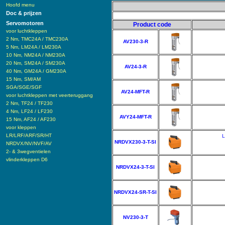
Hoofd menu
Doc & prijzen
Servomotoren
Product code
voor luchtkleppen
2 Nm, TMC24A / TMC230A
AV230-3-R
5 Nm, LM24A / LM230A
10 Nm, NM24A / NM230A
20 Nm, SM24A / SM230A
AV24-3-R
40 Nm, GM24A / GM230A
15 Nm, SM/AM
SGA/SGE/SGF
AV24-MFT-R
voor luchtkleppen met veerteruggang
2 Nm, TF24 / TF230
4 Nm, LF24 / LF230
AVY24-MFT-R
15 Nm, AF24 / AF230
voor kleppen
LR/LRF/ARF/SR/HT
L
NRDVX230-3-T-SI
NRDVX/NV/NVF/AV
2- & 3wegventielen
vlinderkleppen D6
NRDVX24-3-T-SI
NRDVX24-SR-T-SI
NV230-3-T