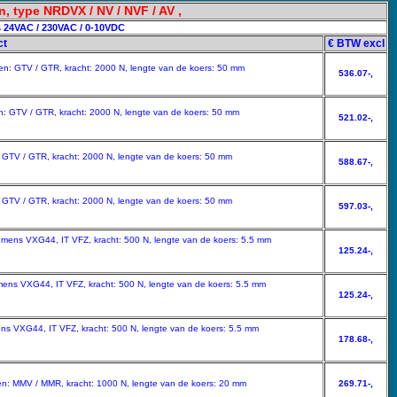
 type NRDVX / NV / NVF / AV ,
s 24VAC / 230VAC / 0-10VDC
ct
€ BTW excl
pen: GTV / GTR, kracht: 2000 N, lengte van de koers: 50 mm
536.07-,
en: GTV / GTR, kracht: 2000 N, lengte van de koers: 50 mm
521.02-,
: GTV / GTR, kracht: 2000 N, lengte van de koers: 50 mm
588.67-,
: GTV / GTR, kracht: 2000 N, lengte van de koers: 50 mm
597.03-,
iemens VXG44, IT VFZ, kracht: 500 N, lengte van de koers: 5.5 mm
125.24-,
emens VXG44, IT VFZ, kracht: 500 N, lengte van de koers: 5.5 mm
125.24-,
ens VXG44, IT VFZ, kracht: 500 N, lengte van de koers: 5.5 mm
178.68-,
pen: MMV / MMR, kracht: 1000 N, lengte van de koers: 20 mm
269.71-,