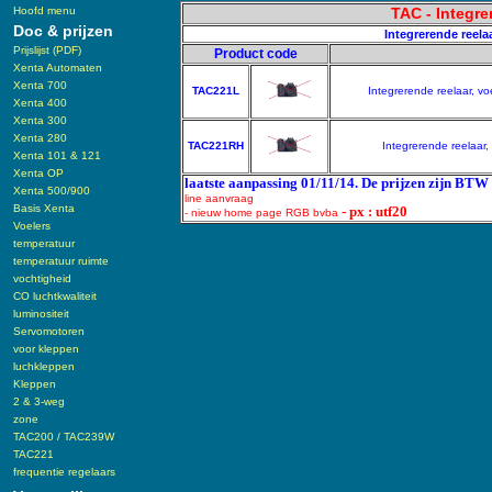
Hoofd menu
TAC - Integr
Doc & prijzen
Integrerende reela
Prijslijst (PDF)
Product code
Xenta Automaten
Xenta 700
TAC221L
Integrerende reelaar, v
Xenta 400
Xenta 300
Xenta 280
TAC221RH
Integrerende reelaar
Xenta 101 & 121
Xenta OP
laatste aanpassing 01/11/14. De prijzen zijn BTW 
Xenta 500/900
line aanvraag
Basis Xenta
- px : utf20
- nieuw home page RGB bvba
Voelers
temperatuur
temperatuur ruimte
vochtigheid
CO luchtkwaliteit
luminositeit
Servomotoren
voor kleppen
luchkleppen
Kleppen
2 & 3-weg
zone
TAC200 / TAC239W
TAC221
frequentie regelaars