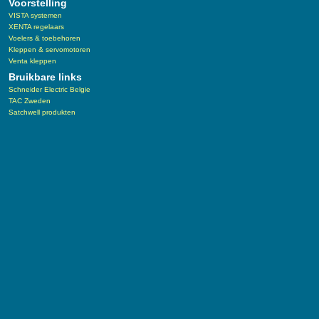
Voorstelling
VISTA systemen
XENTA regelaars
Voelers & toebehoren
Kleppen & servomotoren
Venta kleppen
Bruikbare links
Schneider Electric Belgie
TAC Zweden
Satchwell produkten