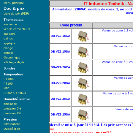
Menu principal
IT Industrie Technik - V
Doc & prix
Alimentation: 230VAC, nombre de voies: 2, raccord f
ouve
Liste de prix (PDF)
Thermostats
ambiance
Code produit
ventilo-convecteurs
Vanne de zone à 2 voie
capillaire
DB-VZ2-15CA
gaines
applique
Vanne de zone
plonge
DB-VZ2-15SA
antigel
électronique
Vanne de zone à 2 voie
affichage digital
DB-VZ2-20CA
Sondes
Temperature
Vanne de zone
PT1000
DB-VZ2-20SA
PT100
NTC
0-10V & 4-20mA
Vanne de zone à 2 voi
DB-VZ2-25CA
Humidité relative
ambiance
précision 5%
Vanne de zon
precision 2%
DB-VZ2-25SA
Pression
différentielle
dernière mise à jour 01/11/14. Les prix sont hors
Qualité d'air
line
- px : utf20
- nouvelle home page RGB sprl