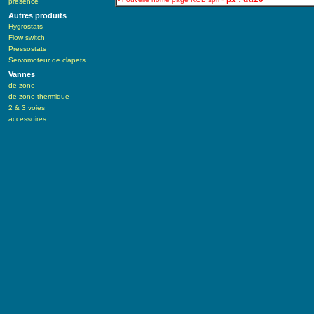
présence
Autres produits
Hygrostats
Flow switch
Pressostats
Servomoteur de clapets
Vannes
de zone
de zone thermique
2 & 3 voies
accessoires