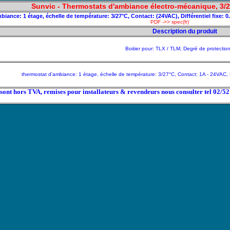
Sunvic - Thermostats d'ambiance électro-mécanique, 3/2
iance: 1 étage, échelle de température: 3/27°C, Contact: (24VAC), Différentiel fixe: 
PDF ->> spec(fr)
Description du produit
Boitier pour: TLX / TLM, Degré de protectio
thermostat d'ambiance: 1 étage, échelle de température: 3/27°C, Contact: 1A - 24VAC, Di
x sont hors TVA, remises pour installateurs & revendeurs nous consulter tel 02/