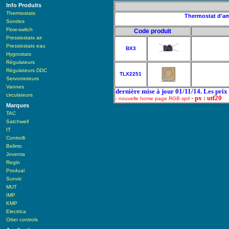
Info Produits
Thermostats
Thermostat d'amb
Sondes
Flow-switch
Code produit
Pressiostats air
Pressiostats eau
BX3
Hygrostats
Régulateurs
Régulateurs DDC
TLX2251
Servomoteurs
Vannes
dernière mise à jour 01/11/14. Les pri
circulateurs
- px : utf20
- nouvelle home page RGB sprl
Marques
TAC
Satchwell
IT
Controlli
Belimo
Joventa
Regin
Produal
Sunvic
MUT
IMP
KMP
Electrica
Otter controls