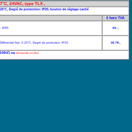
7°C, 24VAC, type TLX ,
0.25°C, Degré de protection: IP20, bouton de réglage caché
€ hors TVA
n: IP65
68.-,
fférentiel fixe: 0.25°C, Degré de protection: IP20
46.78-,
5210045 ou
demande on-line