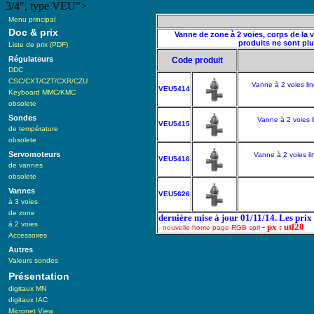
3/4", type VEU">
Menu principal
Doc & prix
Vanne de zone à 2 voies, corps de la 
produits ne sont pl
Liste de prix (PDF)
Régulateurs
Code produit
DDC
CSC/CXT/CZT/CXR/CZU
Vanne à 2 voies lin
VEU5414
Keyboard MMC/KMC
obsolete
Sondes
Vanne à 2 voies l
VEU5415
de température
obsolete
Servomoteurs
Vanne à 2 voies li
VEU5416
de vannes
obsolete
Vannes
VEU5626
à 3 voies
de zone
dernière mise à jour 01/11/14. Les pri
à 2 voies
- px : utf20
- nouvelle home page RGB sprl
Accessoires
Autres
Valeurs sondes
Présentation
digitaux MN
digitaux IAC
Micronet View