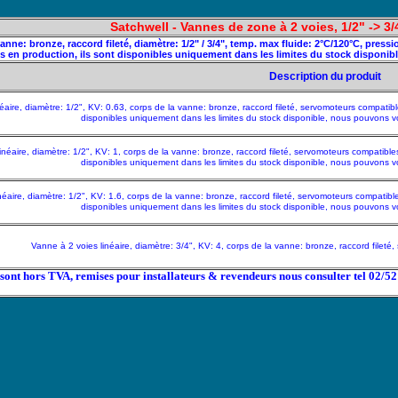
Satchwell - Vannes de zone à 2 voies, 1/2" -> 3/
vanne: bronze, raccord fileté, diamètre: 1/2" / 3/4", temp. max fluide: 2°C/120°C, pr
us en production, ils sont disponibles uniquement dans les limites du stock dispo
Description du produit
éaire, diamètre: 1/2", KV: 0.63, corps de la vanne: bronze, raccord fileté, servomoteurs compatib
disponibles uniquement dans les limites du stock disponible, nous pouvons
inéaire, diamètre: 1/2", KV: 1, corps de la vanne: bronze, raccord fileté, servomoteurs compatibl
disponibles uniquement dans les limites du stock disponible, nous pouvons
néaire, diamètre: 1/2", KV: 1.6, corps de la vanne: bronze, raccord fileté, servomoteurs compatib
disponibles uniquement dans les limites du stock disponible, nous pouvons
Vanne à 2 voies linéaire, diamètre: 3/4", KV: 4, corps de la vanne: bronze, raccord file
x sont hors TVA, remises pour installateurs & revendeurs nous consulter tel 02/