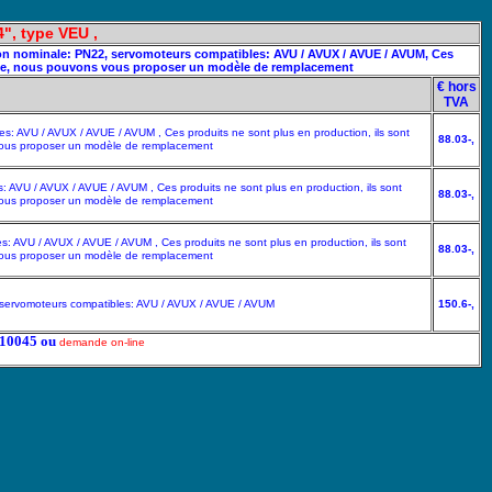
4", type VEU ,
ession nominale: PN22, servomoteurs compatibles: AVU / AVUX / AVUE / AVUM, Ces
nible, nous pouvons vous proposer un modèle de remplacement
€ hors
TVA
les: AVU / AVUX / AVUE / AVUM , Ces produits ne sont plus en production, ils sont
88.03-,
 vous proposer un modèle de remplacement
es: AVU / AVUX / AVUE / AVUM , Ces produits ne sont plus en production, ils sont
88.03-,
 vous proposer un modèle de remplacement
les: AVU / AVUX / AVUE / AVUM , Ces produits ne sont plus en production, ils sont
88.03-,
 vous proposer un modèle de remplacement
té, servomoteurs compatibles: AVU / AVUX / AVUE / AVUM
150.6-,
5210045 ou
demande on-line