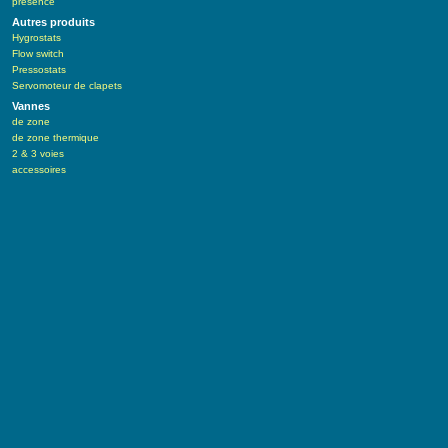
présence
Autres produits
Hygrostats
Flow switch
Pressostats
Servomoteur de clapets
Vannes
de zone
de zone thermique
2 & 3 voies
accessoires