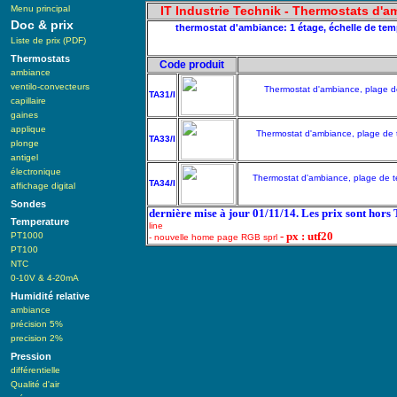
Menu principal
IT Industrie Technik - Thermostats d'
Doc & prix
thermostat d'ambiance: 1 étage, échelle de tempé
Liste de prix (PDF)
Thermostats
Code produit
ambiance
ventilo-convecteurs
Thermostat d'ambiance, plage de 
TA31/I
capillaire
gaines
applique
Thermostat d'ambiance, plage de te
TA33/I
plonge
antigel
électronique
Thermostat d'ambiance, plage de temp
TA34/I
affichage digital
Sondes
dernière mise à jour 01/11/14. Les prix sont hors
Temperature
line
- px : utf20
PT1000
- nouvelle home page RGB sprl
PT100
NTC
0-10V & 4-20mA
Humidité relative
ambiance
précision 5%
precision 2%
Pression
différentielle
Qualité d'air