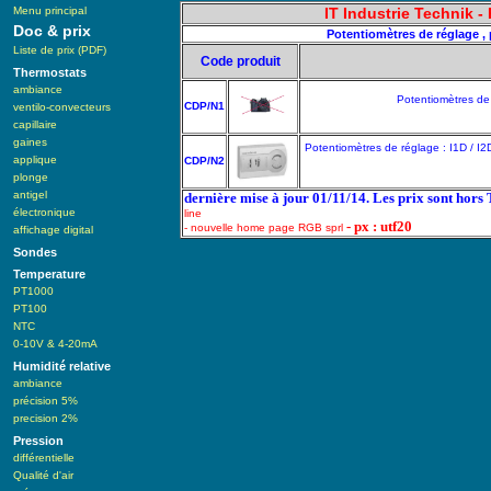
Menu principal
IT Industrie Technik 
Doc & prix
Potentiomètres de réglage , 
Liste de prix (PDF)
Code produit
Thermostats
ambiance
Potentiomètres de 
CDP/N1
ventilo-convecteurs
capillaire
gaines
Potentiomètres de réglage : I1D / I2
applique
CDP/N2
plonge
antigel
dernière mise à jour 01/11/14. Les prix sont hors
électronique
line
- px : utf20
- nouvelle home page RGB sprl
affichage digital
Sondes
Temperature
PT1000
PT100
NTC
0-10V & 4-20mA
Humidité relative
ambiance
précision 5%
precision 2%
Pression
différentielle
Qualité d'air