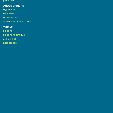
présence
Autres produits
Hygrostats
Flow switch
Pressostats
Servomoteur de clapets
Vannes
de zone
de zone thermique
2 & 3 voies
accessoires