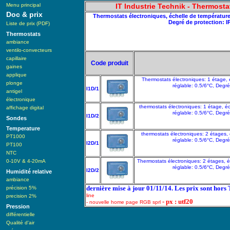
Menu principal
IT Industrie Technik - Thermosta
Doc & prix
Thermostats électroniques, échelle de température: 
Degré de protection: 
Liste de prix (PDF)
Thermostats
ambiance
ventilo-convecteurs
capillaire
Code produit
gaines
applique
Thermostats électroniques: 1 étage, 
plonge
réglable: 0.5/6°C, Deg
I1D/1
antigel
électronique
thermostats électroniques: 1 étage, é
affichage digital
réglable: 0.5/6°C, Deg
I1D/2
Sondes
Temperature
thermostats électroniques: 2 étages,
PT1000
réglable: 0.5/6°C, Deg
I2D/1
PT100
NTC
0-10V & 4-20mA
Thermostats électroniques: 2 étages, é
réglable: 0.5/6°C, Deg
I2D/2
Humidité relative
ambiance
dernière mise à jour 01/11/14. Les prix sont hors
précision 5%
line
precision 2%
- px : utf20
- nouvelle home page RGB sprl
Pression
différentielle
Qualité d'air