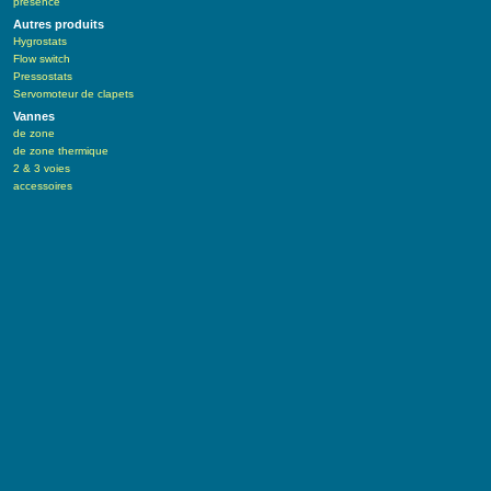
présence
Autres produits
Hygrostats
Flow switch
Pressostats
Servomoteur de clapets
Vannes
de zone
de zone thermique
2 & 3 voies
accessoires