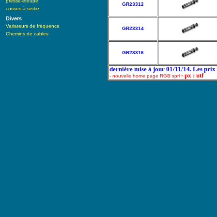
presse-étoupe
GR23312
cosses à sertie
Divers
Variateurs de fréquence
GR23314
Chemins de cables
GR23316
dernière mise à jour 01/11/14. Les pri
- px : utf
- nouvelle home page RGB sprl