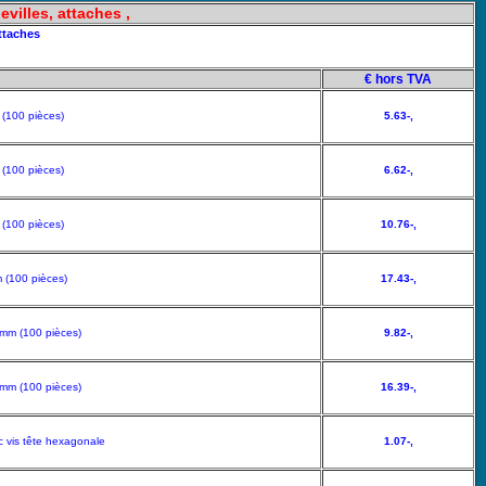
villes, attaches ,
ttaches
€ hors TVA
 (100 pièces)
5.63-,
 (100 pièces)
6.62-,
 (100 pièces)
10.76-,
 (100 pièces)
17.43-,
 mm (100 pièces)
9.82-,
 mm (100 pièces)
16.39-,
 vis tête hexagonale
1.07-,