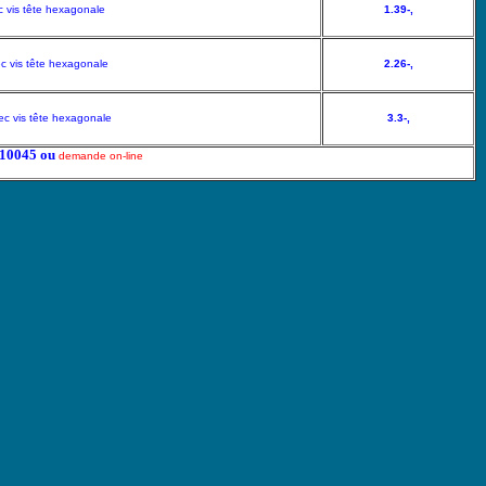
 vis tête hexagonale
1.39-,
c vis tête hexagonale
2.26-,
c vis tête hexagonale
3.3-,
5210045 ou
demande on-line