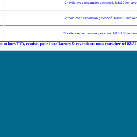
Cheville avec expansion galvanisé, M8x70 mm avec
Cheville avec expansion galvanisé, M10x80 mm ave
Cheville avec expansion galvanisé, M12x100 mm ave
x sont hors TVA, remises pour installateurs & revendeurs nous consulter tel 02/