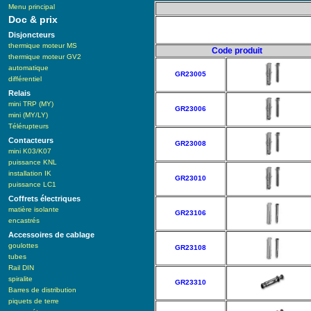
Menu principal
Doc & prix
Disjoncteurs
thermique moteur MS
Code produit
thermique moteur GV2
automatique
GR23005
différentiel
Relais
mini TRP (MY)
GR23006
mini (MY/LY)
Télérupteurs
Contacteurs
GR23008
mini K03/K07
puissance KNL
installation IK
GR23010
puissance LC1
Coffrets électriques
matière isolante
GR23106
encastrés
Accessoires de cablage
goulottes
GR23108
tubes
Rail DIN
spiralite
GR23310
Barres de distribution
piquets de terre