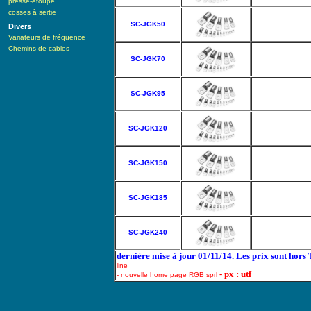
presse-étoupe
cosses à sertie
SC-JGK50
Divers
Variateurs de fréquence
Chemins de cables
SC-JGK70
SC-JGK95
SC-JGK120
SC-JGK150
SC-JGK185
SC-JGK240
dernière mise à jour 01/11/14. Les prix sont hors
line
- px : utf
- nouvelle home page RGB sprl