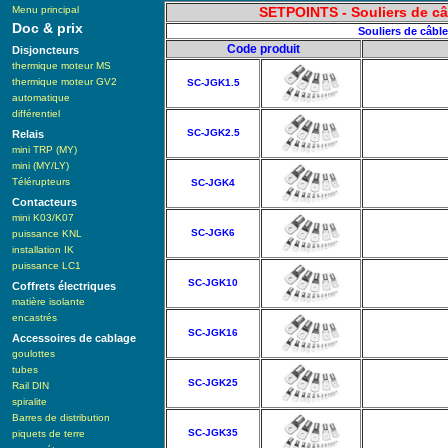
Menu principal
SETPOINTS - Souliers de câb
Doc & prix
Souliers de câble
Code produit
Disjoncteurs
thermique moteur MS
thermique moteur GV2
SC-JGK1.5
automatique
différentiel
SC-JGK2.5
Relais
mini TRP (MY)
mini (MY/LY)
Télérupteurs
SC-JGK4
Contacteurs
mini K03/K07
SC-JGK6
puissance KNL
installation IK
puissance LC1
SC-JGK10
Coffrets électriques
matière isolante
encastrés
SC-JGK16
Accessoires de cablage
goulottes
tubes
SC-JGK25
Rail DIN
spiralite
Barres de distribution
SC-JGK35
piquets de terre