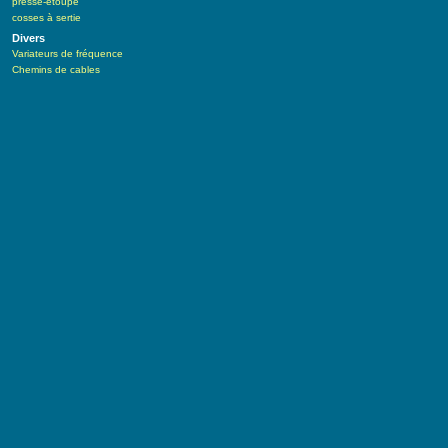
presse-étoupe
cosses à sertie
Divers
Variateurs de fréquence
Chemins de cables