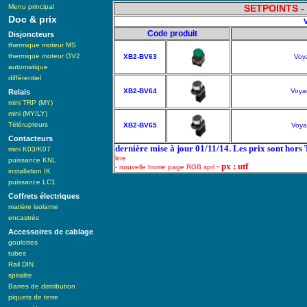
Menu principal
SETPOINTS - 
Doc & prix
Code produit
Disjoncteurs
thermique moteur MS
thermique moteur GV2
XB2-BV63
Voya
automatique
différentiel
XB2-BV64
Voyan
Relais
mini TRP (MY)
mini (MY/LY)
Télérupteurs
XB2-BV65
Voya
Contacteurs
dernière mise à jour 01/11/14. Les prix sont hors
mini K03/K07
line
puissance KNL
- px : utf
- nouvelle home page RGB sprl
installation IK
puissance LC1
Coffrets électriques
matière isolante
encastrés
Accessoires de cablage
goulottes
tubes
Rail DIN
spiralite
Barres de distribution
piquets de terre