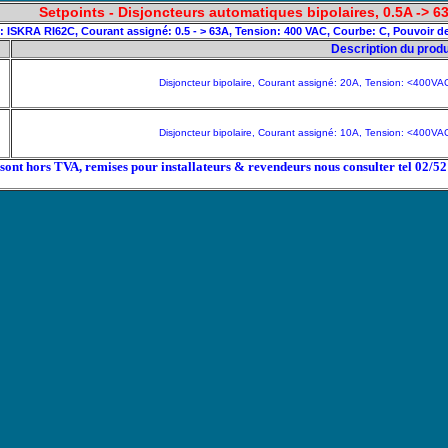
Setpoints - Disjoncteurs automatiques bipolaires, 0.5A -> 6
e: ISKRA RI62C, Courant assigné: 0.5 - > 63A, Tension: 400 VAC, Courbe: C, Pouvoir de
Description du produ
Disjoncteur bipolaire, Courant assigné: 20A, Tension: <400VA
Disjoncteur bipolaire, Courant assigné: 10A, Tension: <400VA
x sont hors TVA, remises pour installateurs & revendeurs nous consulter tel 02/