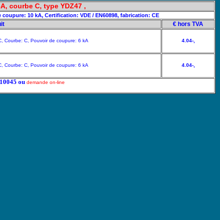
3A, courbe C, type YDZ47 ,
 coupure: 10 kA, Certification: VDE / EN60898, fabrication: CE
it
€ hors TVA
C, Courbe: C, Pouvoir de coupure: 6 kA
4.04-,
C, Courbe: C, Pouvoir de coupure: 6 kA
4.04-,
5210045 ou
demande on-line