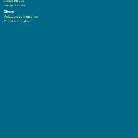
presse-étoupe
cosses à sertie
Divers
Variateurs de fréquence
Chemins de cables