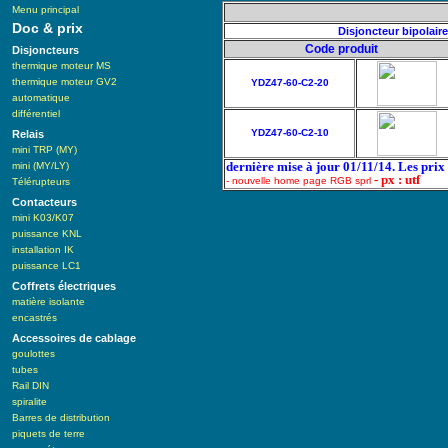
Menu principal
Doc & prix
Disjoncteur bipolair
Code produit
Disjoncteurs
thermique moteur MS
thermique moteur GV2
YDZ47-60-C2-20
automatique
différentiel
YDZ47-60-C2-10
Relais
mini TRP (MY)
dernière mise à jour 01/11/14. Les pri
mini (MY/LY)
- px : utf
- nouvelle home page RGB sprl
Télérupteurs
Contacteurs
mini K03/K07
puissance KNL
installation IK
puissance LC1
Coffrets électriques
matière isolante
encastrés
Accessoires de cablage
goulottes
tubes
Rail DIN
spiralite
Barres de distribution
piquets de terre