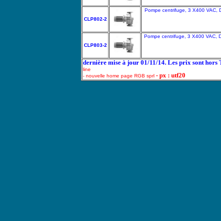
Pompe centrifuge, 3 X400 VAC, 
CLP802-2
Pompe centrifuge, 3 X400 VAC, D
CLP803-2
dernière mise à jour 01/11/14. Les prix sont hors
line
- px : utf20
- nouvelle home page RGB sprl