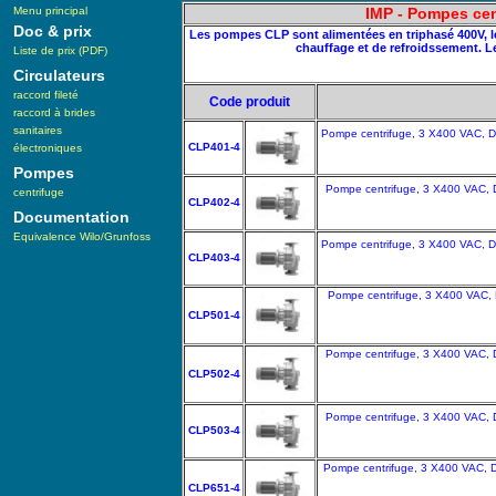
Menu principal
IMP - Pompes cent
Doc & prix
Les pompes CLP sont alimentées en triphasé 400V, le r
chauffage et de refroidssement. Le 
Liste de prix (PDF)
Circulateurs
raccord fileté
Code produit
raccord à brides
sanitaires
Pompe centrifuge, 3 X400 VAC, D
CLP401-4
électroniques
Pompes
Pompe centrifuge, 3 X400 VAC, 
centrifuge
CLP402-4
Documentation
Equivalence Wilo/Grunfoss
Pompe centrifuge, 3 X400 VAC, D
CLP403-4
Pompe centrifuge, 3 X400 VAC, 
CLP501-4
Pompe centrifuge, 3 X400 VAC, D
CLP502-4
Pompe centrifuge, 3 X400 VAC, 
CLP503-4
Pompe centrifuge, 3 X400 VAC, D
CLP651-4