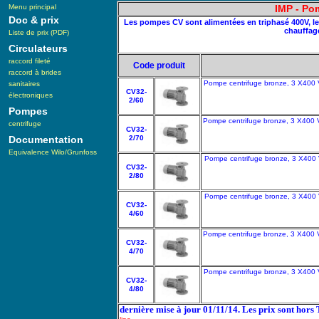
Menu principal
IMP - Pom
Doc & prix
Les pompes CV sont alimentées en triphasé 400V, le r
chauffage
Liste de prix (PDF)
Circulateurs
raccord fileté
Code produit
raccord à brides
Pompe centrifuge bronze, 3 X400 
sanitaires
CV32-
électroniques
2/60
Pompes
Pompe centrifuge bronze, 3 X400 
centrifuge
CV32-
Documentation
2/70
Equivalence Wilo/Grunfoss
Pompe centrifuge bronze, 3 X400 
CV32-
2/80
Pompe centrifuge bronze, 3 X400 
CV32-
4/60
Pompe centrifuge bronze, 3 X400 
CV32-
4/70
Pompe centrifuge bronze, 3 X400 
CV32-
4/80
dernière mise à jour 01/11/14. Les prix sont hors