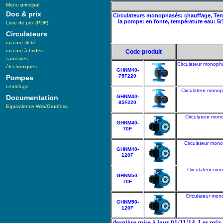
Menu principal
Doc & prix
Circulateurs monophasés: chauffage, Tens
la pompe: en fonte, température eau: 5
Liste de prix (PDF)
Circulateurs
raccord fileté
raccord à brides
Code produit
sanitaires
Circulateur monopha
électroniques
GHNM40-
75F220
Pompes
centrifuge
Circulateur monop
Documentation
GHNM40-
85F220
Equivalence Wilo/Grunfoss
Circulateur mon
GHNM40-
70F
Circulateur mono
GHNM40-
120F
Circulateur mo
GHNM50-
70F
Circulateur mon
GHNM50-
120F
dernière mise à jour 01/11/14. Les pri