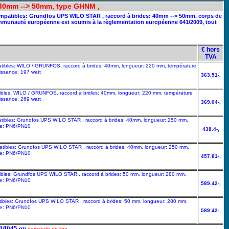
: 40mm --> 50mm, type GHNM ,
 compatibles: Grundfos UPS WILO STAR , raccord à brides: 40mm --> 50mm, corps de
communauté européenne est soumis à la règlementation européenne 641/2009, tout
€ hors
TVA
mpatibles: WILO / GRUNFOS, raccord à brides: 40mm, longueur: 220 mm, température
issance: 197 watt
363.51-,
atibles: WILO / GRUNFOS, raccord à brides: 40mm, longueur: 220 mm, température
issance: 269 watt
369.04-,
mpatibles: Grundfos UPS WILO STAR , raccord à brides: 40mm, longueur: 250 mm,
le: PN6/PN10
438.4-,
mpatibles: Grundfos UPS WILO STAR , raccord à brides: 40mm, longueur: 250 mm,
le: PN6/PN10
457.81-,
atibles: Grundfos UPS WILO STAR , raccord à brides: 50 mm, longueur: 280 mm,
le: PN6/PN10
589.42-,
atibles: Grundfos UPS WILO STAR , raccord à brides: 50 mm, longueur: 280 mm,
le: PN6/PN10
589.42-,
5210045 ou
demande on-line