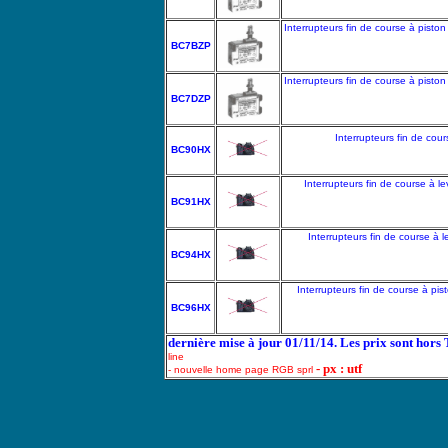
Interrupteurs fin de course à pist
BC7BZP
Interrupteurs fin de course à pist
BC7DZP
Interrupteurs fin de cou
BC90HX
Interrupteurs fin de course à 
BC91HX
Interrupteurs fin de course à
BC94HX
Interrupteurs fin de course à pi
BC96HX
dernière mise à jour 01/11/14. Les prix sont hors
line
- px : utf
- nouvelle home page RGB sprl