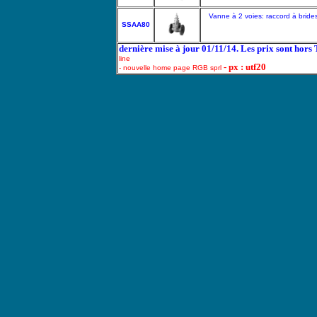
Vanne à 2 voies: raccord à bride
SSAA80
dernière mise à jour 01/11/14. Les prix sont hors
line
- px : utf20
- nouvelle home page RGB sprl