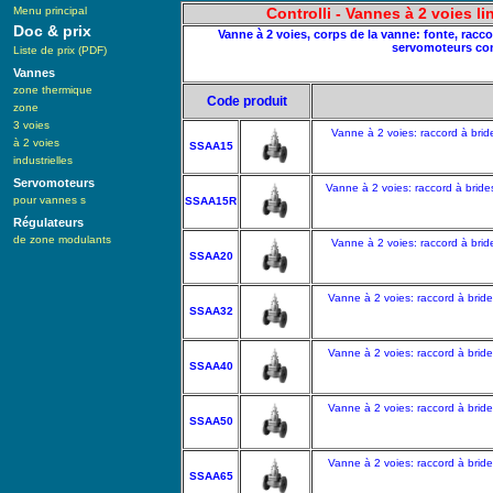
Menu principal
Controlli - Vannes à 2 voies l
Doc & prix
Vanne à 2 voies, corps de la vanne: fonte, racc
servomoteurs com
Liste de prix (PDF)
Vannes
zone thermique
Code produit
zone
3 voies
Vanne à 2 voies: raccord à brid
à 2 voies
SSAA15
industrielles
Servomoteurs
Vanne à 2 voies: raccord à bride
pour vannes s
SSAA15R
Régulateurs
de zone modulants
Vanne à 2 voies: raccord à brid
SSAA20
Vanne à 2 voies: raccord à brid
SSAA32
Vanne à 2 voies: raccord à brid
SSAA40
Vanne à 2 voies: raccord à brid
SSAA50
Vanne à 2 voies: raccord à brid
SSAA65