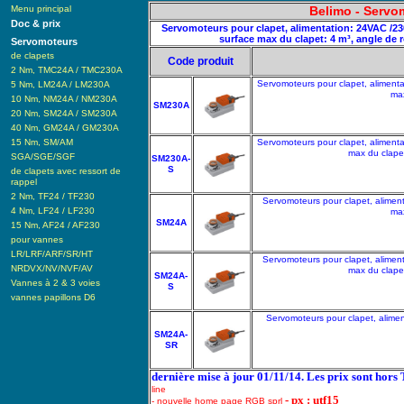
Menu principal
Belimo - Servo
Doc & prix
Servomoteurs pour clapet, alimentation: 24VAC /2
surface max du clapet: 4 m³, angle de r
Servomoteurs
de clapets
Code produit
2 Nm, TMC24A / TMC230A
Servomoteurs pour clapet, aliment
5 Nm, LM24A / LM230A
max
10 Nm, NM24A / NM230A
SM230A
20 Nm, SM24A / SM230A
40 Nm, GM24A / GM230A
15 Nm, SM/AM
Servomoteurs pour clapet, aliment
max du clapet
SGA/SGE/SGF
SM230A-
S
de clapets avec ressort de
rappel
2 Nm, TF24 / TF230
Servomoteurs pour clapet, alimen
4 Nm, LF24 / LF230
max
SM24A
15 Nm, AF24 / AF230
pour vannes
LR/LRF/ARF/SR/HT
Servomoteurs pour clapet, alimen
NRDVX/NV/NVF/AV
max du clapet
SM24A-
Vannes à 2 & 3 voies
S
vannes papillons D6
Servomoteurs pour clapet, alime
SM24A-
SR
dernière mise à jour 01/11/14. Les prix sont hors
line
- px : utf15
- nouvelle home page RGB sprl