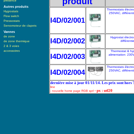
produit
présence
Autres produits
Thermostats électro
Hygrostats
250VAC, différent
Flow switch
I4D/02/001
Pressostats
Servomoteur de clapets
Vannes
de zone
Hygrostat électr
I4D/02/002
différent
de zone thermique
2 & 3 voies
accessoires
Thermostat & hyg
I4D/02/003
alimentation: 230V
Thermostats électro
I4D/02/004
250VAC, différent
dernière mise à jour 01/11/14. Les prix sont hors
line
- px : utf20
- nouvelle home page RGB sprl