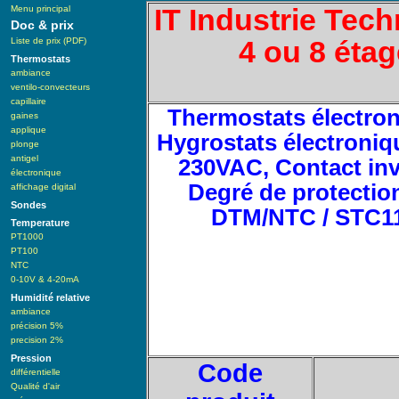
Menu principal
IT Industrie Tech
Doc & prix
Liste de prix (PDF)
4 ou 8 étag
Thermostats
ambiance
ventilo-convecteurs
capillaire
Thermostats électron
gaines
applique
Hygrostats électroniq
plonge
antigel
230VAC, Contact inve
électronique
Degré de protectio
affichage digital
Sondes
DTM/NTC / STC11 /
Temperature
PT1000
PT100
NTC
0-10V & 4-20mA
Humidité relative
ambiance
précision 5%
precision 2%
Pression
Code
différentielle
Qualité d'air