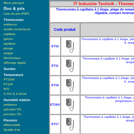
Menu principal
IT Industrie Technik - Thermo
Doc & prix
Thermostats à capillaire à 1 étage, plage de tempéra
réglable, contact inverse
Liste de prix (PDF)
Thermostats
ambiance
ventilo-convecteurs
Code produit
capillaire
gaines
Thermostats à capillaire à 1 étage, pl
A, temp
applique
ET10
plonge
antigel
électronique
Thermostats à capillaire à 1 étage, p
tempé
affichage digital
ET11
Sondes
Temperature
Thermostats à capillaire à 1 étage, pl
PT1000
A, temp
PT100
ET16
NTC
0-10V & 4-20mA
Thermostats à capillaire à 1 étage, 
Humidité relative
température m
ambiance
ET16U
précision 5%
precision 2%
Thermostats à capillaire à 1 étage, p
Pression
tempé
ET17
différentielle
Qualité d'air