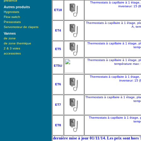
présence
Thermostats à capillaire à 1 étage
inverseur: 15 (
Autres produits
ET18
Hygrostats
Flow switch
Pressostats
Thermostats à capillaire à 1 étage, pl
A, tem
Servomoteur de clapets
ET4
Vannes
de zone
de zone thermique
Thermostats à capillaire à 1 étage, p
tempé
2 & 3 voies
ET5
accessoires
Thermostats à capillaire à 1 étage, p
température max: 6
ET5U
Thermostats à capillaire à 1 étage,
inverseur: 15 (
ET6
Thermostats à capillaire à 1 étage, pl
tempé
ET7
Thermostats à capillaire à 1 étage, 
tempé
ET8
dernière mise à jour 01/11/14. Les prix sont hors