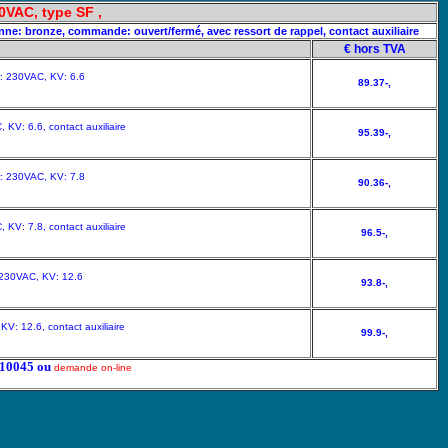
30VAC, type SF ,
vanne: bronze, commande: ouvert/fermé, avec ressort de rappel, contact auxiliaire
€ hors TVA
r: 230VAC, KV: 6.6
89.37-,
KV: 6.6, contact auxiliaire
95.39-,
r: 230VAC, KV: 7.8
90.36-,
KV: 7.8, contact auxiliaire
96.5-,
 230VAC, KV: 12.6
93.8-,
V: 12.6, contact auxiliaire
99.9-,
5210045 ou
demande on-line