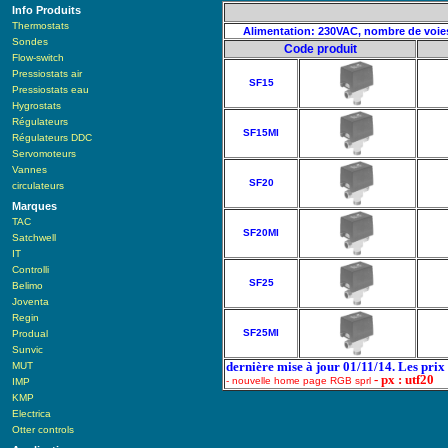
Info Produits
Thermostats
Alimentation: 230VAC, nombre de voies: 
Sondes
Code produit
Flow-switch
Pressiostats air
SF15
Pressiostats eau
Hygrostats
Régulateurs
SF15MI
Régulateurs DDC
Servomoteurs
Vannes
SF20
circulateurs
Marques
TAC
SF20MI
Satchwell
IT
Controlli
SF25
Belimo
Joventa
Regin
SF25MI
Produal
Sunvic
dernière mise à jour 01/11/14. Les pri
MUT
- px : utf20
- nouvelle home page RGB sprl
IMP
KMP
Electrica
Otter controls