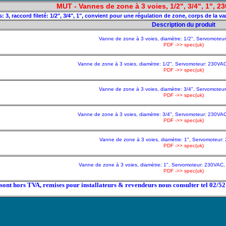
MUT - Vannes de zone à 3 voies, 1/2", 3/4", 1", 2
3, raccord fileté: 1/2", 3/4", 1", convient pour une régulation de zone, corps de la 
Description du produit
Vanne de zone à 3 voies, diamètre: 1/2", Servomoteu
PDF ->> spec(uk)
Vanne de zone à 3 voies, diamètre: 1/2", Servomoteur: 230VAC, 
PDF ->> spec(uk)
Vanne de zone à 3 voies, diamètre: 3/4", Servomoteu
PDF ->> spec(uk)
Vanne de zone à 3 voies, diamètre: 3/4", Servomoteur: 230VAC, 
PDF ->> spec(uk)
Vanne de zone à 3 voies, diamètre: 1", Servomoteur:
PDF ->> spec(uk)
Vanne de zone à 3 voies, diamètre: 1", Servomoteur: 230VAC, K
PDF ->> spec(uk)
x sont hors TVA, remises pour installateurs & revendeurs nous consulter tel 02/