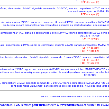
PDF ->> spec(fr)
néaire, alimentation: 24VAC, signal de commande: 0-10VDC, vannes compatibles: MZ/VZ, ce produ
automatiquement par : ALI1676 / R
PDF ->> spec(fr)
éaire, alimentation: 24VAC, signal de commande: 3 points 24VAC, vannes compatibles: MZ/MZF/MJ
production, ils sont disponibles uniquement dans les limites du stock disponible, nous pouv
 alimentation: 24VAC, signal de commande: 3 points 24VAC, vannes compatibles: MZ/VZ, sortie de 
ALI1676 /TXREF
PDF ->> spec(fr)
éaire, alimentation: 24VAC, signal de commande: 3 points 24VAC, vannes compatibles: MZ/MZF/MJ
PDF ->> spec(fr)
PDF ->> spec(nl)
eur linéaire, alimentation: 24VAC, signal de commande: 3 points 24VAC, vannes compatibles: MZ,
PDF ->> spec(fr)
PDF ->> spec(nl)
 alimentation: 24VAC, signal de commande: 0-10VDC, vannes compatibles: MZ/MZF/MJF/VSF, avec re
il sera remplacé automatiquement par production, ils sont disponibles uniquement dans les li
M700SRD
e, alimentation: 24VAC, signal de commande: 0-10VDC, vannes compatibles: MZ/MZF/MJF/VSF, avec 
sont disponibles uniquement dans les limites du stock disponible, nous pouvons vous
contact auxiliaire, servomoteurs compatibles: ALX1201 / A
x sont hors TVA, remises pour installateurs & revendeurs nous consulter tel 02/