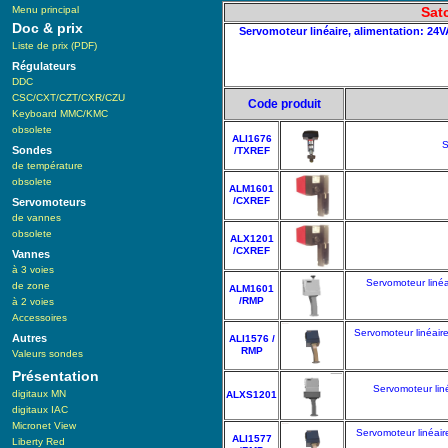
Menu principal
Sat
Doc & prix
Servomoteur linéaire, alimentation: 24
Liste de prix (PDF)
Régulateurs
DDC
CSC/CXT/CZT/CXR/CZU
Code produit
Keyboard MMC/KMC
obsolete
ALI1676
S
Sondes
/TXREF
de température
obsolete
ALM1601
/CXREF
Servomoteurs
de vannes
obsolete
ALX1201
/CXREF
Vannes
à 3 voies
Servomoteur liné
de zone
ALM1601
/RMP
à 2 voies
Accessoires
Servomoteur linéair
Autres
ALI1576 /
RMP
Valeurs sondes
Présentation
Servomoteur lin
digitaux MN
ALXS1201
digitaux IAC
Micronet View
Servomoteur linéair
ALI1577
Liberty Red