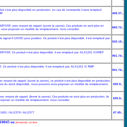
it n'est plus disponible en production, en cas de commande il sera remplacé
MP
495.37-,
F/VSF, avec ressort de rappel: (ouvre la vanne), Ces produits ne sont plus en
865.72-,
ons vous proposer un modèle de remplacement: nous consulter
signal 0-10VDC pour position, Ce produit n'est plus disponible, il est remplacé par:
520.15-,
F/VSF, Ce produit n'est plus disponible, il est remplacé par: ALX1201 /CXREF
901.74-,
 Ce produit n'est plus disponible, il est remplacé par: ALX1201 /C RMP
901.74-,
ssort de rappel: (ouvre la vanne), ce produit n'est plus disponible en production,
mites du stock disponible, nous pouvons vous proposer un modèle de remplacement:
655.9-,
ressort de rappel: (ferme la vanne), Ces produits ne sont plus en production, ils
655.9-,
 proposer un modèle de remplacement: nous consulter
LX1601 / ALI1576 / ALI1577
47.45-,
5210045 ou
demande on-line