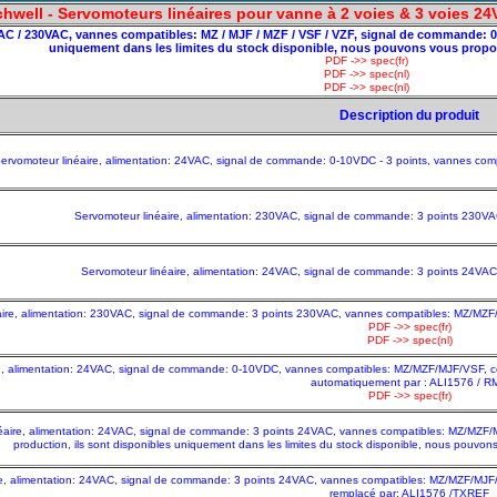
chwell - Servomoteurs linéaires pour vanne à 2 voies & 3 voies 24V
VAC / 230VAC, vannes compatibles: MZ / MJF / MZF / VSF / VZF, signal de commande: 0-
uniquement dans les limites du stock disponible, nous pouvons vous prop
PDF ->> spec(fr)
PDF ->> spec(nl)
PDF ->> spec(nl)
Description du produit
ervomoteur linéaire, alimentation: 24VAC, signal de commande: 0-10VDC - 3 points, vannes comp
Servomoteur linéaire, alimentation: 230VAC, signal de commande: 3 points 230VA
Servomoteur linéaire, alimentation: 24VAC, signal de commande: 3 points 24VAC
aire, alimentation: 230VAC, signal de commande: 3 points 230VAC, vannes compatibles: MZ/MZF/M
PDF ->> spec(fr)
PDF ->> spec(nl)
e, alimentation: 24VAC, signal de commande: 0-10VDC, vannes compatibles: MZ/MZF/MJF/VSF, ce 
automatiquement par : ALI1576 / R
PDF ->> spec(fr)
éaire, alimentation: 24VAC, signal de commande: 3 points 24VAC, vannes compatibles: MZ/MZF/MJ
production, ils sont disponibles uniquement dans les limites du stock disponible, nous pouv
e, alimentation: 24VAC, signal de commande: 3 points 24VAC, vannes compatibles: MZ/MZF/MJF/VSF,
remplacé par: ALI1576 /TXREF