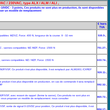
AC / 230VAC, type ALX / ALM / ALI ,
10VDC - 3 points, Ces produits ne sont plus en production, ils sont disponibles
oser un modèle de remplacement
€ hors
TVA
atibles: MZ/VZ, Force: 400 N, longueur de la course: 9 - 32 mm
535.5-,
C , vannes compatibles: MZ /MZF, Force: 1500 N
751.27-,
, vannes compatibles: MZ / MZF, Force: 1500 N
633.74-,
JF/VSF, Ce produit n'est plus disponible, il est remplacé par: ALM1601 /CXREF
920.11-,
produit n'est plus disponible en production, en cas de commande il sera remplacé
MP
592.32-,
F/VSF, avec ressort de rappel: (ferme la vanne), Ces produits ne sont plus en
865.72-,
ons vous proposer un modèle de remplacement: nous consulter
 sortie de signal 0-10VDC pour position, Ce produit n'est plus disponible, il est
604.17-,