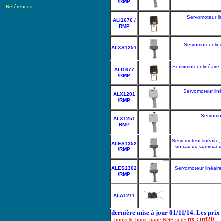
/RMP
Références
Servomoteur li
ALI1676 /
RMP
Servomoteur lin
ALXS1251
Servomoteur linéaire,
ALI1677
/RMP
Servomoteur lin
ALX1201
/RMP
Servomot
ALX1251
RMP
Servomoteur linéaire,
ALES1352
en cas de commande 
/RMP
ALES1302
Servomoteur linéair
/RMP
ALA1211
dernière mise à jour 01/11/14. Les pri
- px : utf20
- nouvelle home page RGB sprl