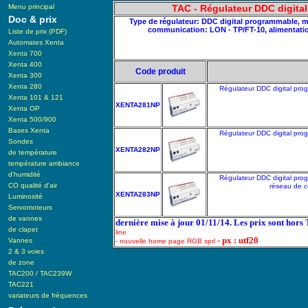
Menu principal
TAC - Régulateur DDC digita
Doc & prix
Type de régulateur: DDC digital programmable, mon
communication: LON - TP/FT-10, alimentati
Liste de prix (PDF)
Automates Xenta
Xenta 700
Xenta 400
Code produit
Xenta 300
Xenta 280
Régulateur DDC digital prog
Xenta 101 & 121
XENTA281NP
Xenta OP
Xenta 500/900
Bases Xenta
Régulateur DDC digital prog
Sondes
XENTA282NP
de température
température ambiance
d'humidité
Régulateur DDC digital prog
CO qualité d'air
réseau de c
XENTA283NP
Luminosité
Servomoteurs
de vannes
dernière mise à jour 01/11/14. Les prix sont hors
de clapet
line
- px : utf20
Vannes
- nouvelle home page RGB sprl
2 & 3 voies
de zone
TAC200 / TAC239W
TAC221
variateurs de fréquences