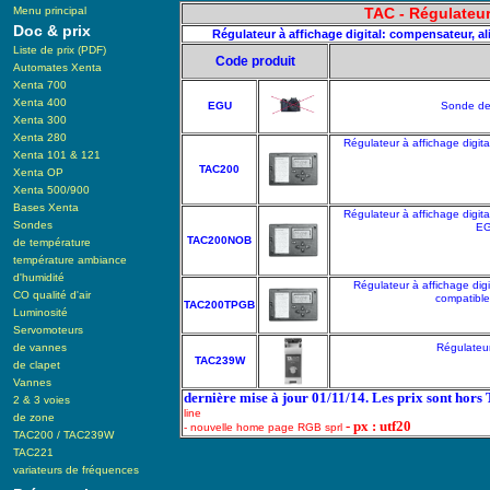
Menu principal
TAC - Régulateu
Doc & prix
Régulateur à affichage digital: compensateur, 
Liste de prix (PDF)
Code produit
Automates Xenta
Xenta 700
Xenta 400
EGU
Sonde de 
Xenta 300
Xenta 280
Régulateur à affichage digit
Xenta 101 & 121
TAC200
Xenta OP
Xenta 500/900
Bases Xenta
Régulateur à affichage digit
Sondes
EG
TAC200NOB
de température
température ambiance
d'humidité
Régulateur à affichage dig
CO qualité d'air
compatible
TAC200TPGB
Luminosité
Servomoteurs
de vannes
Régulateur
TAC239W
de clapet
Vannes
dernière mise à jour 01/11/14. Les prix sont hors
2 & 3 voies
line
de zone
- px : utf20
- nouvelle home page RGB sprl
TAC200 / TAC239W
TAC221
variateurs de fréquences