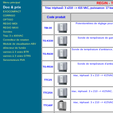
Menu principal
REGIN - T
Doc & prix
Triac triphasé: 3 x210 --> 415 VAC, puissance: 17 kw
EXOCOMPACT
CORRIGO
Code produit
OPTIGO
Potentiomètres de réglage pour
REGIO MIDI
REGIO MAXI
TBI-30
Sondes
Triac 3 x 400VAC
Sonde de température de gain
Controlleur de rotation
TG-K330
Module de visualisation ABV
détecteur de fumée
Sonde de température d'ambiance, 
vannes à 3 voies BTR
TG-R430
vannes à 3 voies GTRS
Servomoteurs RVA
Sonde de température d'ambia
TG-R530
triac, triphasé: 3 x 210 --> 415V
TTC25
triac, triphasé: 3 x 210 --> 415VA
TTC25X
triac, triphasé: 3 x 210 --> 415V
TTC40F