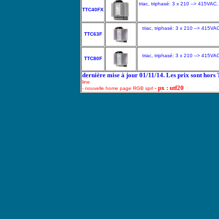
triac, triphasé: 3 x 210 --> 415VA
TTC40FX
triac, triphasé: 3 x 210 --> 415V
TTC63F
triac, triphasé: 3 x 210 --> 415V
TTC80F
dernière mise à jour 01/11/14. Les prix sont hors
line
- px : utf20
- nouvelle home page RGB sprl