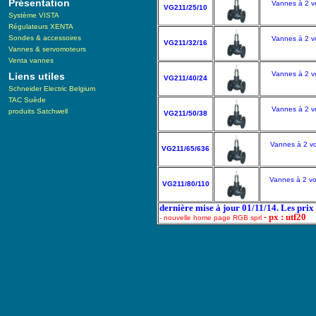
Présentation
Vannes à 2 vo
VG211/25/10
Système VISTA
Régulateurs XENTA
Sondes & accessoires
Vannes à 2 vo
VG211/32/16
Vannes & servomoteurs
Venta vannes
Vannes à 2 vo
Liens utiles
VG211/40/24
Schneider Electric Belgium
TAC Suède
Vannes à 2 vo
produits Satchwell
VG211/50/38
Vannes à 2 vo
VG211/65/636
Vannes à 2 vo
VG211/80/110
dernière mise à jour 01/11/14. Les pri
- px : utf20
- nouvelle home page RGB sprl