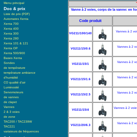
Menu principal
Doc & prix
Vanne à 2 voies, corps de la vanne: en 
Liste de prix (PDF)
Automates Xenta
Code produit
Xenta 700
Xenta 400
Vannes à 2 voi
VG211/100/140
Xenta 300
Xenta 280
Xenta 101 & 121
Vannes à 2 vo
Xenta OP
VG211/15/0.6
Xenta 500/900
Bases Xenta
Vannes à 2 vo
Sondes
VG211/15/1
de température
température ambiance
Vannes à 2 vo
d'humidité
VG211/15/1.6
CO qualité d'air
Luminosité
Servomoteurs
Vannes à 2 vo
VG211/15/2.5
de vannes
de clapet
Vannes
Vannes à 2 voie
VG211/15/4
2 & 3 voies
de zone
TAC200 / TAC239W
Vannes à 2 vo
VG211/20/6.3
TAC221
variateurs de fréquences