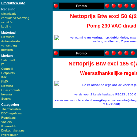
Produkten info
Promo
Regeling
climatisatie
Nettoprijs Btw excl 50 €(
centrale verwarming
ventilo's
Pomp 230 VAC draad
koeling
Materiaal
>
Electrisch
verwarming en koeling, max debiet 4m³/u, max
Automatisatie
werking snelheden, 2 jaar waa
vervanging
pompen
Promo
Merken
Satchwell
Nettoprijs Btw excl 185 €(
IT
Controlli
Weersafhankelijke regel
Setpoints
IMP
>
KMP
De kit omvat de regelaar, de voelers (b
Electrica
Otter controls
Ioventa
versie voor 2 ketels kaskade RE023 : 200 €
Sunvic
versie met modulerende driewegklep en servomotor(inbegr
€ (12109bf)
Categorien
Thermostaten
DDC regelaars
Regelaars
Voelers
flow-switch
Drukschakelaars
Hygrostaten