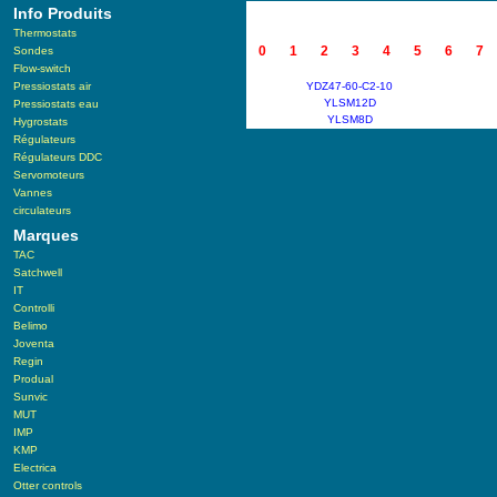
Info Produits
Thermostats
0
1
2
3
4
5
6
7
Sondes
Flow-switch
Pressiostats air
YDZ47-60-C2-10
YLSM12D
Pressiostats eau
YLSM8D
Hygrostats
Régulateurs
Régulateurs DDC
Servomoteurs
Vannes
circulateurs
Marques
TAC
Satchwell
IT
Controlli
Belimo
Joventa
Regin
Produal
Sunvic
MUT
IMP
KMP
Electrica
Otter controls