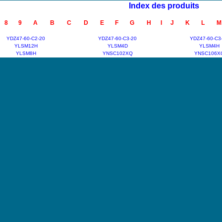
Index des produits
8
9
A
B
C
D
E
F
G
H
I
J
K
L
M
YDZ47-60-C2-20
YDZ47-60-C3-20
YDZ47-60-C3
YLSM12H
YLSM4D
YLSM4H
YLSM8H
YNSC102XQ
YNSC106X