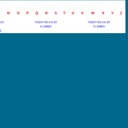
N
O
P
Q
R
S
T
U
V
W
X
Y
Z
-25
YDZ47-60-C4-20
YDZ47-60-C4-25
YLSM6D
YLSM6H
Q