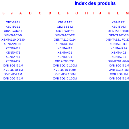
Index des produits
8
9
A
B
C
D
E
F
G
H
I
J
K
L
M
XB2-BA31
XB2-BA42
XB2-BA51
XB2-BG61
XB2-BS142
XB2-BV63
XB2-BW3461
XB2-BW3561
XENTA OP150
XENTA102-B
XENTA102-EF
XENTA102-ES
XENTA110-D/230
XENTA110-D/24
XENTA121-FC/2
XENTA283NP
XENTA301NP
XENTA301OP
XENTA411
XENTA412
XENTA421A
XENTA471
XENTA491
XENTA492
XENTA711
XENTA721
XENTA731
XENTA-OP
XR12-200/230
XRM1201 /RM
XVB 3G1.5 1M
XVB 3G2.5 100M
XVB 3G2.5 1M
XVB 4G10 1M
XVB 4G16 100M
XVB 4G16 1M
XVB 4G4 1M
XVB 4G6 100M
XVB 4G6 1M
XVB 5G2.5 1M
XVB 7G1.5 100M
XVB 7G1.5 1M