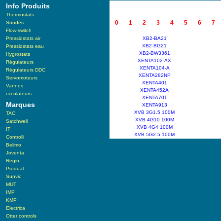
Info Produits
Thermostats
0
1
2
3
4
5
6
7
Sondes
Flow-switch
Pressiostats air
XB2-BA21
XB2-BG21
Pressiostats eau
XB2-BW3361
Hygrostats
XENTA102-AX
Régulateurs
XENTA104-A
Régulateurs DDC
XENTA282NP
Servomoteurs
XENTA401
Vannes
XENTA452A
circulateurs
XENTA701
Marques
XENTA913
XVB 3G1.5 100M
TAC
XVB 4G10 100M
Satchwell
XVB 4G4 100M
IT
XVB 5G2.5 100M
Controlli
Belimo
Joventa
Regin
Produal
Sunvic
MUT
IMP
KMP
Electrica
Otter controls