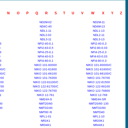
N
O
P
Q
R
S
T
U
V
W
X
Y
Z
ND2M-02
ND2M-11
ND4C-40
ND4M-13
NDL1-11
NDL1-13
NDL2-02
NDL2-11
NDL3-11
NDL3-13
3
NFI2-40-0,1
NFI2-40-0,3
3
NFI2-63-0,5
NFI2-80-0,03
3
NFI4-25-0,1
NFI4-25-0,3
3
NFI4-40-0,5
NFI4-63-0,03
3
NFI4-80-0,1
NFI4-80-0,3
2
NIKO 101-60000
NIKO 101-60000/C
00/C
NIKO 101-61600
NIKO 101-61600/C
00/C
NIKO 101-66100
NIKO 101-66100/C
200
NIKO 101-76300
NIKO 101-76700
100
NIKO 122-61100/C
NIKO 122-61500
700
NIKO 122-61700/C
NIKO 122-66100
300
NIKO 122-76700
NIKO 122-76800
1
NIKO 12-761
NIKO 12-766
NM24A-S
NM24A-SR
30
NMT20/60
NMT20/60 130
30
NMT32/40
NMT32/60
NMT80 /6
NMTD40
NPL1-01
NPL1-10
NR1K1
NR20K1
NR34K1
NR44K1