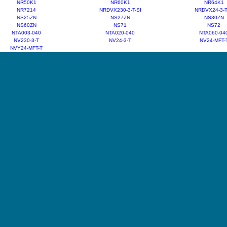
NR50K1
NR60K1
NR64K1
NR7214
NRDVX230-3-T-SI
NRDVX24-3-T
NS25ZN
NS27ZN
NS30ZN
NS60ZN
NS71
NS72
NTA003-040
NTA020-040
NTA060-04
NV230-3-T
NV24-3-T
NV24-MFT-
NVY24-MFT-T