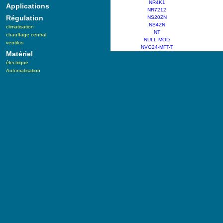
NR4K1
Applications
NR7212
Régulation
NS20ZN
NS4ZN
climatisation
NT
chauffage central
NULL MOD
ventilos
NVG24-MFT-T
Matériel
électrique
Automatisation