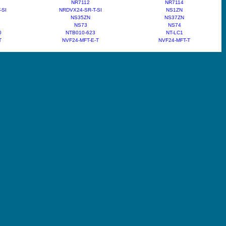
NR7112
NR7114
-SI
NRDVX24-SR-T-SI
NS1ZN
NS35ZN
NS37ZN
NS73
NS74
0
NTB010-623
NT-LC1
T
NVF24-MFT-E-T
NVF24-MFT-T