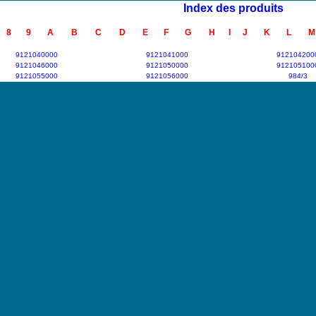
Index des produits
8
9
A
B
C
D
E
F
G
H
I
J
K
L
M
9121040000
9121041000
912104200
9121046000
9121050000
912105100
9121055000
9121056000
984/3