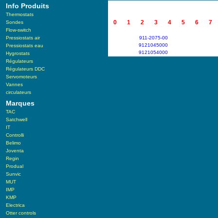
Info Produits
Thermostats
0
1
2
3
4
5
6
7
Sondes
Flow-switch
Pressiostats air
911-2075-00
9121045000
Pressiostats eau
9121054000
Hygrostats
Régulateurs
Régulateurs DDC
Servomoteurs
Vannes
circulateurs
Marques
TAC
Satchwell
IT
Controlli
Belimo
Joventa
Regin
Produal
Sunvic
MUT
IMP
KMP
Electrica
Otter controls