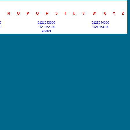
N
O
P
Q
R
S
T
U
V
W
X
Y
Z
0
9121043000
9121044000
0
9121052000
9121053000
984M3