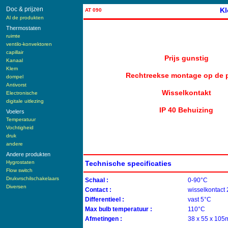
Doc & prijzen
Kl
AT 090
Al de produkten
Thermostaten
ruimte
ventilo-konvektoren
capillair
Prijs gunstig
Kanaal
Klem
Rechtreekse montage op de 
dompel
Antivorst
Wisselkontakt
Electronische
digitale uitlezing
IP 40 Behuizing
Voelers
Temperatuur
Vochtigheid
druk
andere
Andere produkten
Hygrostaten
Technische specificaties
Flow switch
Drukvrschilschakelaars
Schaal :
0-90°C
Diversen
Contact :
wisselkontact
Differentieel :
vast 5°C
Max bulb temperatuur :
110°C
Afmetingen :
38 x 55 x 10