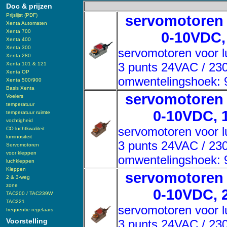
Doc & prijzen
Prijslijst (PDF)
servomotoren 
Xenta Automaten
Xenta 700
0-10VDC, 
Xenta 400
Xenta 300
servomotoren voor l
Xenta 280
3 punts 24VAC / 23
Xenta 101 & 121
Xenta OP
omwentelingshoek: 90
Xenta 500/900
Basis Xenta
servomotoren 
Voelers
temperatuur
0-10VDC, 1
temperatuur ruimte
vochtigheid
servomotoren voor l
CO luchtkwaliteit
luminositeit
3 punts 24VAC / 23
Servomotoren
voor kleppen
omwentelingshoek: 90
luchkleppen
Kleppen
servomotoren 
2 & 3-weg
zone
0-10VDC, 2
TAC200 / TAC239W
TAC221
servomotoren voor l
frequentie regelaars
Voorstelling
3 punts 24VAC / 23